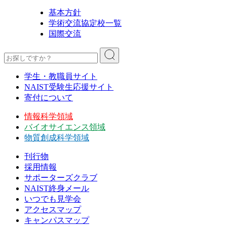
基本方針
学術交流協定校一覧
国際交流
学生・教職員サイト
NAIST受験生応援サイト
寄付について
情報科学領域
バイオサイエンス領域
物質創成科学領域
刊行物
採用情報
サポーターズクラブ
NAIST終身メール
いつでも見学会
アクセスマップ
キャンパスマップ