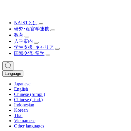
NAISTとは
研究･産官学連携
教育
入学案内
学生支援･キャリア
国際交流･留学
Language
Japanese
English
Chinese (Simpl.)
Chinese (Trad.)
Indonesian
Korean
Thai
Vietnamese
Other languages