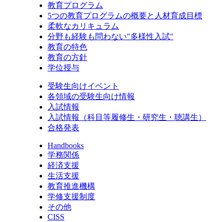
教育プログラム
5つの教育プログラムの概要と人材育成目標
柔軟なカリキュラム
分野も経験も問わない"多様性入試"
教育の特色
教育の方針
学位授与
受験生向けイベント
各領域の受験生向け情報
入試情報
入試情報（科目等履修生・研究生・聴講生）
合格発表
Handbooks
学務関係
経済支援
生活支援
教育推進機構
学修支援制度
その他
CISS