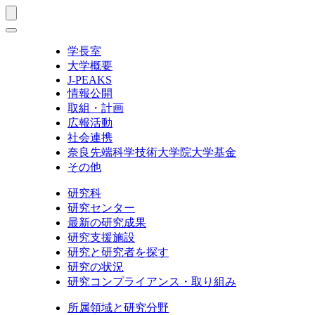
学長室
大学概要
J-PEAKS
情報公開
取組・計画
広報活動
社会連携
奈良先端科学技術大学院大学基金
その他
研究科
研究センター
最新の研究成果
研究支援施設
研究と研究者を探す
研究の状況
研究コンプライアンス・取り組み
所属領域と研究分野