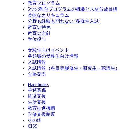
教育プログラム
5つの教育プログラムの概要と人材育成目標
柔軟なカリキュラム
分野も経験も問わない"多様性入試"
教育の特色
教育の方針
学位授与
受験生向けイベント
各領域の受験生向け情報
入試情報
入試情報（科目等履修生・研究生・聴講生）
合格発表
Handbooks
学務関係
経済支援
生活支援
教育推進機構
学修支援制度
その他
CISS