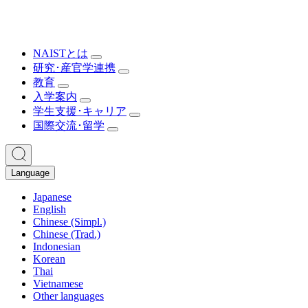
NAISTとは
研究･産官学連携
教育
入学案内
学生支援･キャリア
国際交流･留学
Language
Japanese
English
Chinese (Simpl.)
Chinese (Trad.)
Indonesian
Korean
Thai
Vietnamese
Other languages