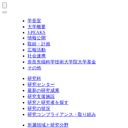
学長室
大学概要
J-PEAKS
情報公開
取組・計画
広報活動
社会連携
奈良先端科学技術大学院大学基金
その他
研究科
研究センター
最新の研究成果
研究支援施設
研究と研究者を探す
研究の状況
研究コンプライアンス・取り組み
所属領域と研究分野