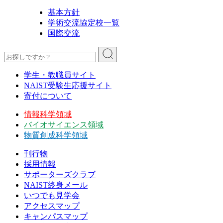
基本方針
学術交流協定校一覧
国際交流
学生・教職員サイト
NAIST受験生応援サイト
寄付について
情報科学領域
バイオサイエンス領域
物質創成科学領域
刊行物
採用情報
サポーターズクラブ
NAIST終身メール
いつでも見学会
アクセスマップ
キャンパスマップ