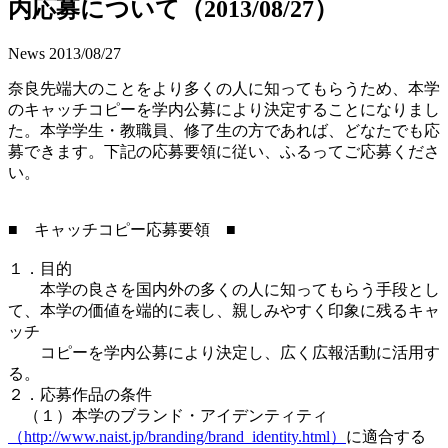
内応募について（2013/08/27）
News
2013/08/27
奈良先端大のことをより多くの人に知ってもらうため、本学
のキャッチコピーを学内公募により決定することになりまし
た。本学学生・教職員、修了生の方であれば、どなたでも応
募できます。下記の応募要領に従い、ふるってご応募くださ
い。
■ キャッチコピー応募要領 ■
１．目的
本学の良さを国内外の多くの人に知ってもらう手段とし
て、本学の価値を端的に表し、親しみやすく印象に残るキャ
ッチ
コピーを学内公募により決定し、広く広報活動に活用す
る。
２．応募作品の条件
（１）本学のブランド・アイデンティティ
（http://www.naist.jp/branding/brand_identity.html）
に適合する