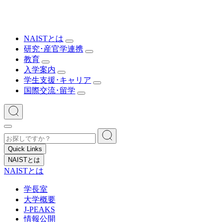
NAISTとは
研究･産官学連携
教育
入学案内
学生支援･キャリア
国際交流･留学
Quick Links
NAISTとは
NAISTとは
学長室
大学概要
J-PEAKS
情報公開