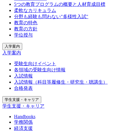
5つの教育プログラムの概要と人材育成目標
柔軟なカリキュラム
分野も経験も問わない"多様性入試"
教育の特色
教育の方針
学位授与
入学案内
入学案内
受験生向けイベント
各領域の受験生向け情報
入試情報
入試情報（科目等履修生・研究生・聴講生）
合格発表
学生支援・キャリア
学生支援・キャリア
Handbooks
学務関係
経済支援