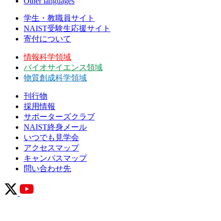
Other languages
学生・教職員サイト
NAIST受験生応援サイト
寄付について
情報科学領域
バイオサイエンス領域
物質創成科学領域
刊行物
採用情報
サポーターズクラブ
NAIST終身メール
いつでも見学会
アクセスマップ
キャンパスマップ
問い合わせ先