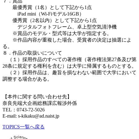
７．賞品
最優秀賞（1名）として下記から1点
iPad mini（Wi-Fiモデル16GB）
優秀賞（2名以内）として下記から1点
デジタルフォトフレーム、卓上型空気清浄機
※賞品のモデル・型式等は大学が指定する。
※作品内容が重複した場合、受賞者の決定は抽選によ
る。
８．作品の取扱いについて
（１）採用作品のすべての著作権（著作権法第27条及び第
28条に規定する権利を含む）は大学に帰属するものとする。
（２）採用作品は、趣旨を損なわない範囲で大学において
調整する場合がある。
【本件に関する問い合わせ先】
奈良先端大企画総務課広報渉外係
TEL：0743-72-5026
E-mail: s-kikaku@ad.naist.jp
TOPICS一覧へ戻る