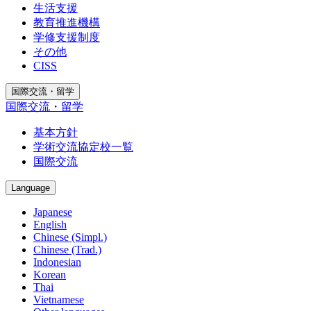
生活支援
教育推進機構
学修支援制度
その他
CISS
国際交流・留学
国際交流・留学
基本方針
学術交流協定校一覧
国際交流
Language
Japanese
English
Chinese (Simpl.)
Chinese (Trad.)
Indonesian
Korean
Thai
Vietnamese