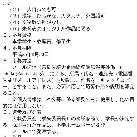
こと
（２）一人何点でも可
（３）漢字、ひらがな、カタカナ、外国語可
（４）文字数の制限なし
（５）未発表のオリジナル作品に限る
３．応募資格
本学学生・教職員、修了生
４．応募期限
平成25年8月30日
５．応募方法
メール送信（奈良先端大企画総務課広報渉外係 s-
kikaku@ad.naist.jp宛）による。所属・氏名・連絡先（電話番
号及びメールアドレス）を明記し、件名を「キャッチコピ
ー」とすること。また、必要に応じて応募作品の説明を添え
ること。
※個人情報は、本公募に係る業務のみに使用し、他の目
的には使用しない。
６．選考及び発表
広報委員会（横矢委員長）の審議を経て、学長が決定す
る。採用された作品は、本学ホームページ及び
メールにて発表する。