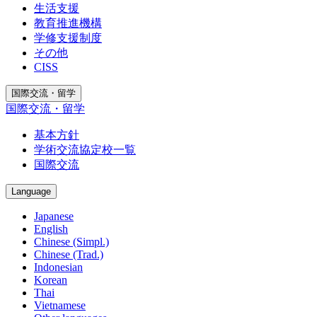
生活支援
教育推進機構
学修支援制度
その他
CISS
国際交流・留学
国際交流・留学
基本方針
学術交流協定校一覧
国際交流
Language
Japanese
English
Chinese (Simpl.)
Chinese (Trad.)
Indonesian
Korean
Thai
Vietnamese