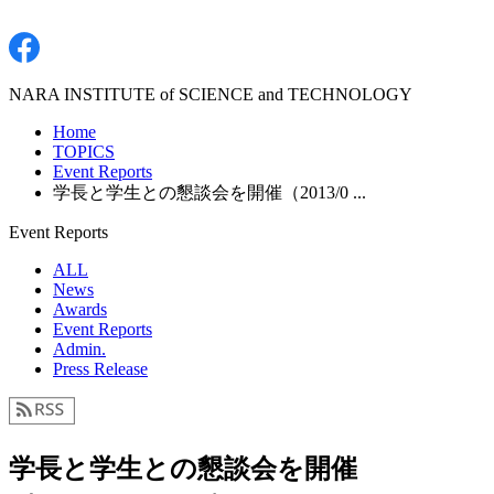
NARA INSTITUTE of SCIENCE and TECHNOLOGY
Home
TOPICS
Event Reports
学長と学生との懇談会を開催（2013/0 ...
Event Reports
ALL
News
Awards
Event Reports
Admin.
Press Release
学長と学生との懇談会を開催