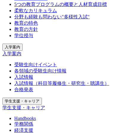
5つの教育プログラムの概要と人材育成目標
柔軟なカリキュラム
分野も経験も問わない"多様性入試"
教育の特色
教育の方針
学位授与
入学案内
入学案内
受験生向けイベント
各領域の受験生向け情報
入試情報
入試情報（科目等履修生・研究生・聴講生）
合格発表
学生支援・キャリア
学生支援・キャリア
Handbooks
学務関係
経済支援