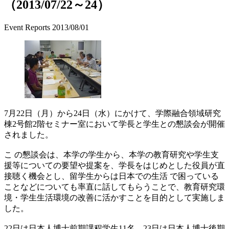
（2013/07/22～24）
Event Reports
2013/08/01
7月22日（月）から24日（水）にかけて、学際融合領域研究
棟2号館2階セミナー室において学長と学生との懇談会が開催
されました。
こ の懇談会は、本学の学生から、本学の教育研究や学生支
援等についての要望や提案を、学長をはじめとした役員が直
接聴く機会とし、留学生からは日本での生活 で困っている
ことなどについても率直に話してもらうことで、教育研究環
境・学生生活環境の改善に活かすことを目的として実施しま
した。
22日は日本人博士前期課程学生11名、23日は日本人博士後期