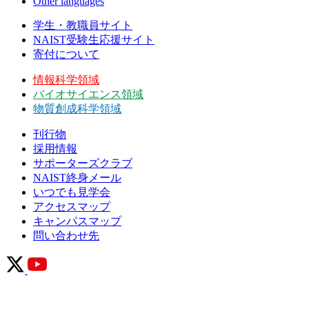
Other languages
学生・教職員サイト
NAIST受験生応援サイト
寄付について
情報科学領域
バイオサイエンス領域
物質創成科学領域
刊行物
採用情報
サポーターズクラブ
NAIST終身メール
いつでも見学会
アクセスマップ
キャンパスマップ
問い合わせ先