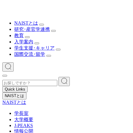
NAISTとは
研究･産官学連携
教育
入学案内
学生支援･キャリア
国際交流･留学
Quick Links
NAISTとは
NAISTとは
学長室
大学概要
J-PEAKS
情報公開