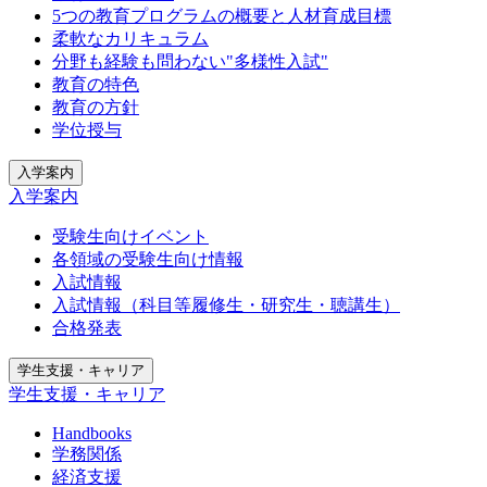
5つの教育プログラムの概要と人材育成目標
柔軟なカリキュラム
分野も経験も問わない"多様性入試"
教育の特色
教育の方針
学位授与
入学案内
入学案内
受験生向けイベント
各領域の受験生向け情報
入試情報
入試情報（科目等履修生・研究生・聴講生）
合格発表
学生支援・キャリア
学生支援・キャリア
Handbooks
学務関係
経済支援