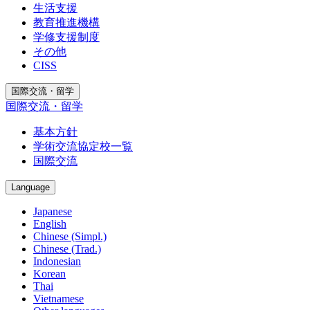
生活支援
教育推進機構
学修支援制度
その他
CISS
国際交流・留学
国際交流・留学
基本方針
学術交流協定校一覧
国際交流
Language
Japanese
English
Chinese (Simpl.)
Chinese (Trad.)
Indonesian
Korean
Thai
Vietnamese