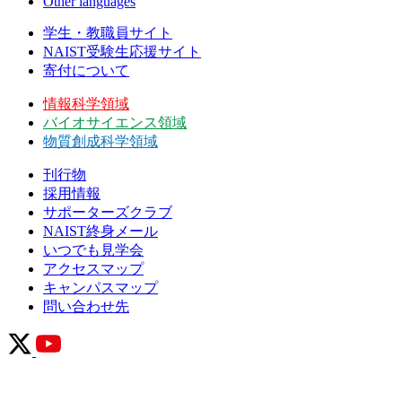
Other languages
学生・教職員サイト
NAIST受験生応援サイト
寄付について
情報科学領域
バイオサイエンス領域
物質創成科学領域
刊行物
採用情報
サポーターズクラブ
NAIST終身メール
いつでも見学会
アクセスマップ
キャンパスマップ
問い合わせ先