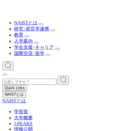
NAISTとは
研究･産官学連携
教育
入学案内
学生支援･キャリア
国際交流･留学
Quick Links
NAISTとは
NAISTとは
学長室
大学概要
J-PEAKS
情報公開