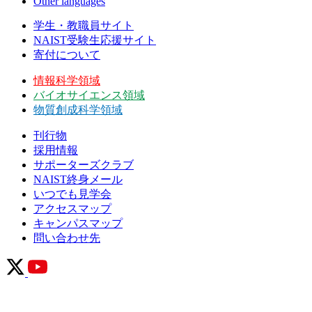
Other languages
学生・教職員サイト
NAIST受験生応援サイト
寄付について
情報科学領域
バイオサイエンス領域
物質創成科学領域
刊行物
採用情報
サポーターズクラブ
NAIST終身メール
いつでも見学会
アクセスマップ
キャンパスマップ
問い合わせ先