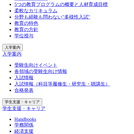
5つの教育プログラムの概要と人材育成目標
柔軟なカリキュラム
分野も経験も問わない"多様性入試"
教育の特色
教育の方針
学位授与
入学案内
入学案内
受験生向けイベント
各領域の受験生向け情報
入試情報
入試情報（科目等履修生・研究生・聴講生）
合格発表
学生支援・キャリア
学生支援・キャリア
Handbooks
学務関係
経済支援