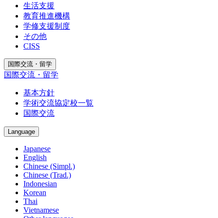
生活支援
教育推進機構
学修支援制度
その他
CISS
国際交流・留学
国際交流・留学
基本方針
学術交流協定校一覧
国際交流
Language
Japanese
English
Chinese (Simpl.)
Chinese (Trad.)
Indonesian
Korean
Thai
Vietnamese