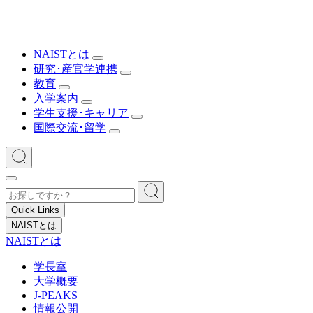
NAISTとは
研究･産官学連携
教育
入学案内
学生支援･キャリア
国際交流･留学
Quick Links
NAISTとは
NAISTとは
学長室
大学概要
J-PEAKS
情報公開