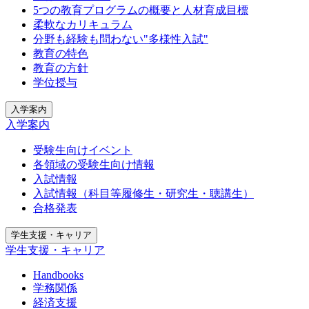
5つの教育プログラムの概要と人材育成目標
柔軟なカリキュラム
分野も経験も問わない"多様性入試"
教育の特色
教育の方針
学位授与
入学案内
入学案内
受験生向けイベント
各領域の受験生向け情報
入試情報
入試情報（科目等履修生・研究生・聴講生）
合格発表
学生支援・キャリア
学生支援・キャリア
Handbooks
学務関係
経済支援