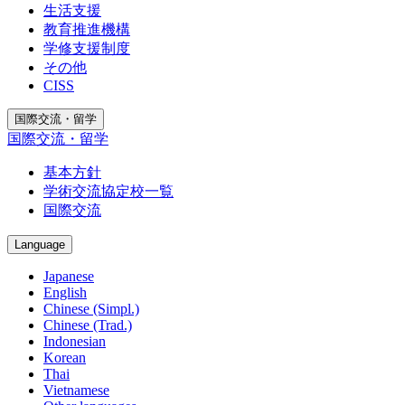
生活支援
教育推進機構
学修支援制度
その他
CISS
国際交流・留学
国際交流・留学
基本方針
学術交流協定校一覧
国際交流
Language
Japanese
English
Chinese (Simpl.)
Chinese (Trad.)
Indonesian
Korean
Thai
Vietnamese