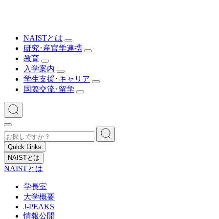
NAISTとは
研究･産官学連携
教育
入学案内
学生支援･キャリア
国際交流･留学
Quick Links
NAISTとは
NAISTとは
学長室
大学概要
J-PEAKS
情報公開