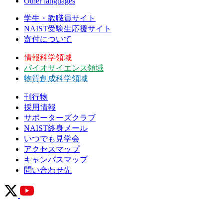
Other languages
学生・教職員サイト
NAIST受験生応援サイト
寄付について
情報科学領域
バイオサイエンス領域
物質創成科学領域
刊行物
採用情報
サポーターズクラブ
NAIST終身メール
いつでも見学会
アクセスマップ
キャンパスマップ
問い合わせ先