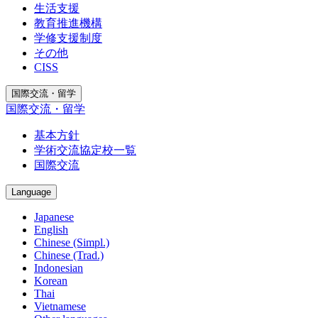
生活支援
教育推進機構
学修支援制度
その他
CISS
国際交流・留学
国際交流・留学
基本方針
学術交流協定校一覧
国際交流
Language
Japanese
English
Chinese (Simpl.)
Chinese (Trad.)
Indonesian
Korean
Thai
Vietnamese