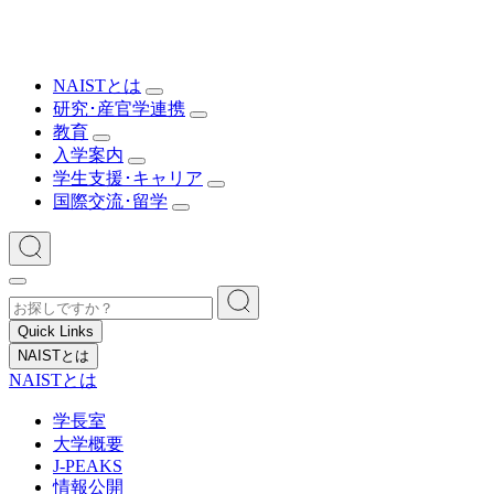
NAISTとは
研究･産官学連携
教育
入学案内
学生支援･キャリア
国際交流･留学
Quick Links
NAISTとは
NAISTとは
学長室
大学概要
J-PEAKS
情報公開