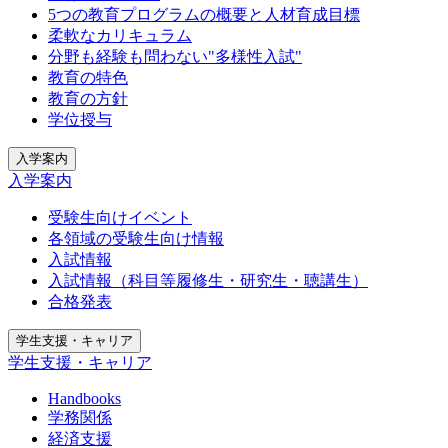
5つの教育プログラムの概要と人材育成目標
柔軟なカリキュラム
分野も経験も問わない"多様性入試"
教育の特色
教育の方針
学位授与
入学案内
入学案内
受験生向けイベント
各領域の受験生向け情報
入試情報
入試情報（科目等履修生・研究生・聴講生）
合格発表
学生支援・キャリア
学生支援・キャリア
Handbooks
学務関係
経済支援