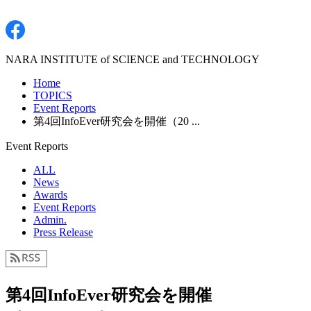
NARA INSTITUTE of SCIENCE and TECHNOLOGY
Home
TOPICS
Event Reports
第4回InfoEver研究会を開催（20 ...
Event Reports
ALL
News
Awards
Event Reports
Admin.
Press Release
第4回InfoEver研究会を開催