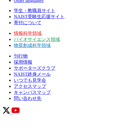
Other languages
学生・教職員サイト
NAIST受験生応援サイト
寄付について
情報科学領域
バイオサイエンス領域
物質創成科学領域
刊行物
採用情報
サポーターズクラブ
NAIST終身メール
いつでも見学会
アクセスマップ
キャンパスマップ
問い合わせ先