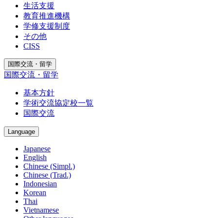
生活支援
教育推進機構
学修支援制度
その他
CISS
国際交流・留学
国際交流・留学
基本方針
学術交流協定校一覧
国際交流
Language
Japanese
English
Chinese (Simpl.)
Chinese (Trad.)
Indonesian
Korean
Thai
Vietnamese