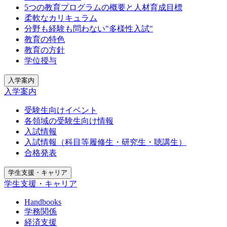
5つの教育プログラムの概要と人材育成目標
柔軟なカリキュラム
分野も経験も問わない"多様性入試"
教育の特色
教育の方針
学位授与
入学案内
入学案内
受験生向けイベント
各領域の受験生向け情報
入試情報
入試情報（科目等履修生・研究生・聴講生）
合格発表
学生支援・キャリア
学生支援・キャリア
Handbooks
学務関係
経済支援