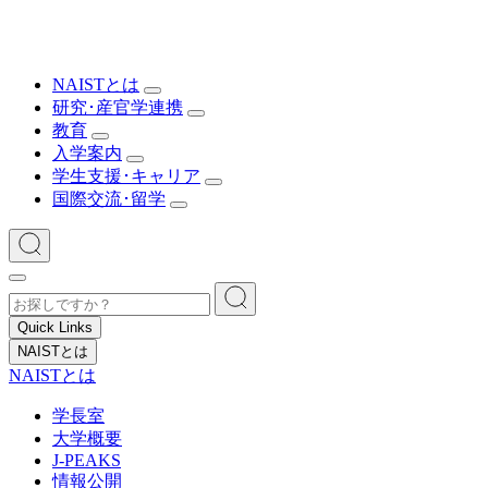
NAISTとは
研究･産官学連携
教育
入学案内
学生支援･キャリア
国際交流･留学
Quick Links
NAISTとは
NAISTとは
学長室
大学概要
J-PEAKS
情報公開