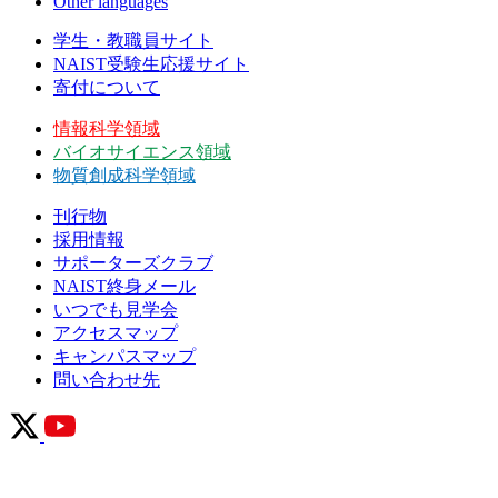
Other languages
学生・教職員サイト
NAIST受験生応援サイト
寄付について
情報科学領域
バイオサイエンス領域
物質創成科学領域
刊行物
採用情報
サポーターズクラブ
NAIST終身メール
いつでも見学会
アクセスマップ
キャンパスマップ
問い合わせ先