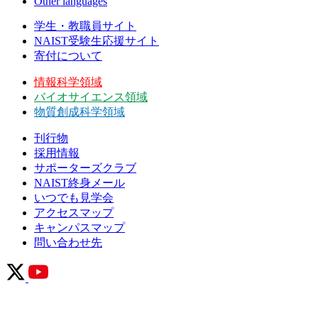
Other languages
学生・教職員サイト
NAIST受験生応援サイト
寄付について
情報科学領域
バイオサイエンス領域
物質創成科学領域
刊行物
採用情報
サポーターズクラブ
NAIST終身メール
いつでも見学会
アクセスマップ
キャンパスマップ
問い合わせ先