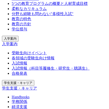
5つの教育プログラムの概要と人材育成目標
柔軟なカリキュラム
分野も経験も問わない"多様性入試"
教育の特色
教育の方針
学位授与
入学案内
入学案内
受験生向けイベント
各領域の受験生向け情報
入試情報
入試情報（科目等履修生・研究生・聴講生）
合格発表
学生支援・キャリア
学生支援・キャリア
Handbooks
学務関係
経済支援