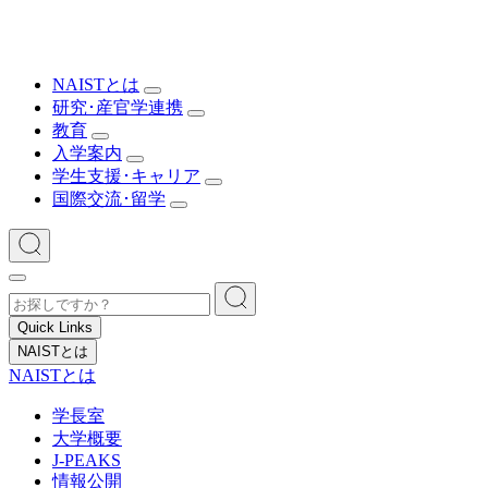
NAISTとは
研究･産官学連携
教育
入学案内
学生支援･キャリア
国際交流･留学
Quick Links
NAISTとは
NAISTとは
学長室
大学概要
J-PEAKS
情報公開