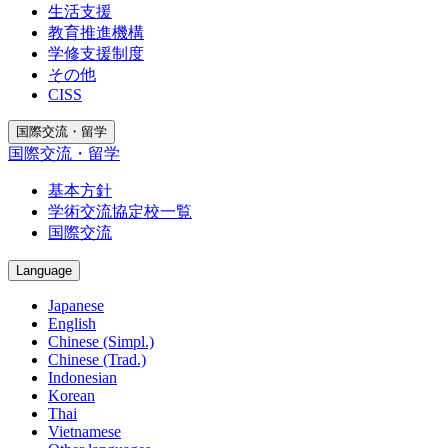
生活支援
教育推進機構
学修支援制度
その他
CISS
国際交流・留学
国際交流・留学
基本方針
学術交流協定校一覧
国際交流
Language
Japanese
English
Chinese (Simpl.)
Chinese (Trad.)
Indonesian
Korean
Thai
Vietnamese