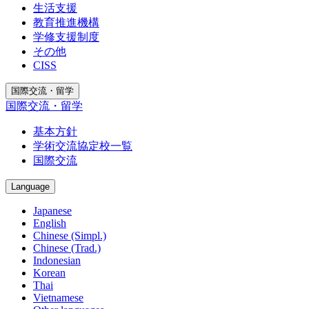
生活支援
教育推進機構
学修支援制度
その他
CISS
国際交流・留学
国際交流・留学
基本方針
学術交流協定校一覧
国際交流
Language
Japanese
English
Chinese (Simpl.)
Chinese (Trad.)
Indonesian
Korean
Thai
Vietnamese