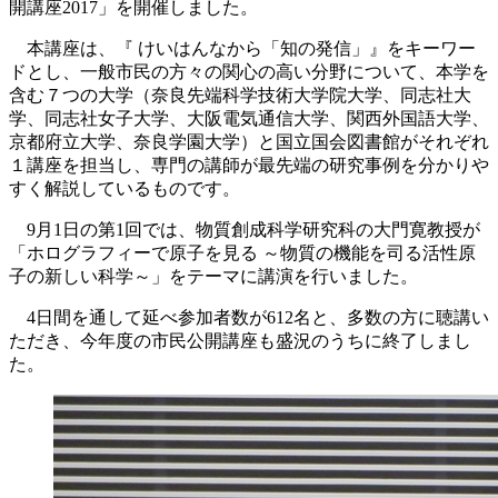
開講座2017」を開催しました。
本講座は、『 けいはんなから「知の発信」』をキーワー
ドとし、一般市民の方々の関心の高い分野について、本学を
含む７つの大学（奈良先端科学技術大学院大学、同志社大
学、同志社女子大学、大阪電気通信大学、関西外国語大学、
京都府立大学、奈良学園大学）と国立国会図書館がそれぞれ
１講座を担当し、専門の講師が最先端の研究事例を分かりや
すく解説しているものです。
9月1日の第1回では、物質創成科学研究科の大門寛教授が
「ホログラフィーで原子を見る ～物質の機能を司る活性原
子の新しい科学～」をテーマに講演を行いました。
4日間を通して延べ参加者数が612名と、多数の方に聴講い
ただき、今年度の市民公開講座も盛況のうちに終了しまし
た。