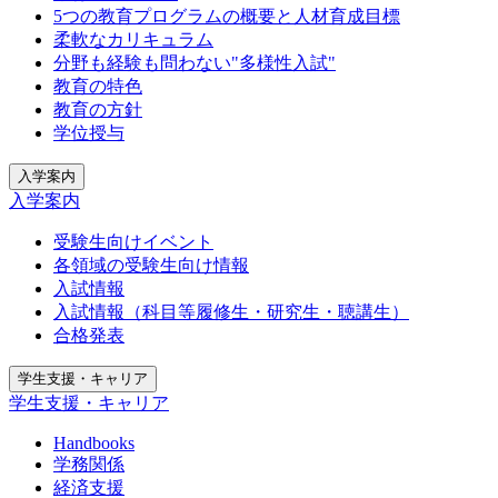
5つの教育プログラムの概要と人材育成目標
柔軟なカリキュラム
分野も経験も問わない"多様性入試"
教育の特色
教育の方針
学位授与
入学案内
入学案内
受験生向けイベント
各領域の受験生向け情報
入試情報
入試情報（科目等履修生・研究生・聴講生）
合格発表
学生支援・キャリア
学生支援・キャリア
Handbooks
学務関係
経済支援