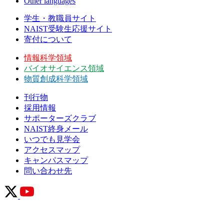
Other languages
学生・教職員サイト
NAIST受験生応援サイト
寄付について
情報科学領域
バイオサイエンス領域
物質創成科学領域
刊行物
採用情報
サポーターズクラブ
NAIST終身メール
いつでも見学会
アクセスマップ
キャンパスマップ
問い合わせ先