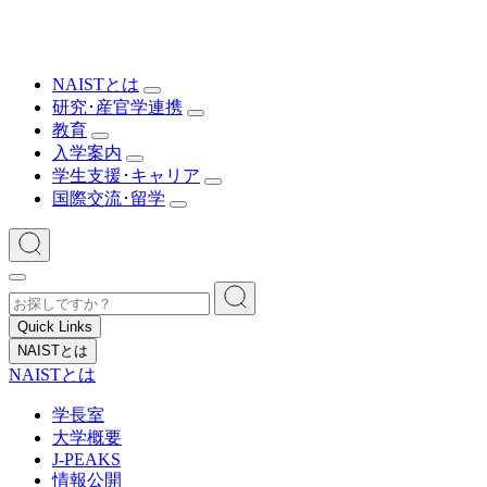
NAISTとは
研究･産官学連携
教育
入学案内
学生支援･キャリア
国際交流･留学
Quick Links
NAISTとは
NAISTとは
学長室
大学概要
J-PEAKS
情報公開