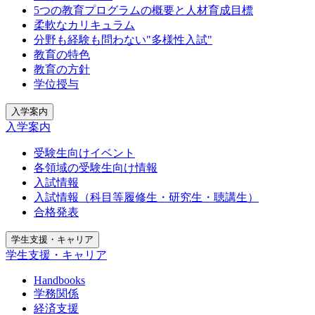
5つの教育プログラムの概要と人材育成目標
柔軟なカリキュラム
分野も経験も問わない"多様性入試"
教育の特色
教育の方針
学位授与
入学案内
入学案内
受験生向けイベント
各領域の受験生向け情報
入試情報
入試情報（科目等履修生・研究生・聴講生）
合格発表
学生支援・キャリア
学生支援・キャリア
Handbooks
学務関係
経済支援