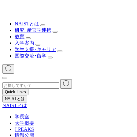
NAISTとは
研究･産官学連携
教育
入学案内
学生支援･キャリア
国際交流･留学
Quick Links
NAISTとは
NAISTとは
学長室
大学概要
J-PEAKS
情報公開