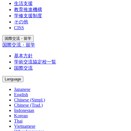
生活支援
教育推進機構
学修支援制度
その他
CISS
国際交流・留学
国際交流・留学
基本方針
学術交流協定校一覧
国際交流
Language
Japanese
English
Chinese (Simpl.)
Chinese (Trad.)
Indonesian
Korean
Thai
Vietnamese