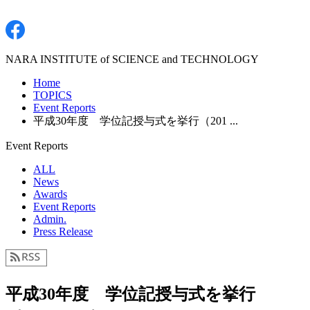
NARA INSTITUTE of SCIENCE and TECHNOLOGY
Home
TOPICS
Event Reports
平成30年度 学位記授与式を挙行（201 ...
Event Reports
ALL
News
Awards
Event Reports
Admin.
Press Release
平成30年度 学位記授与式を挙行