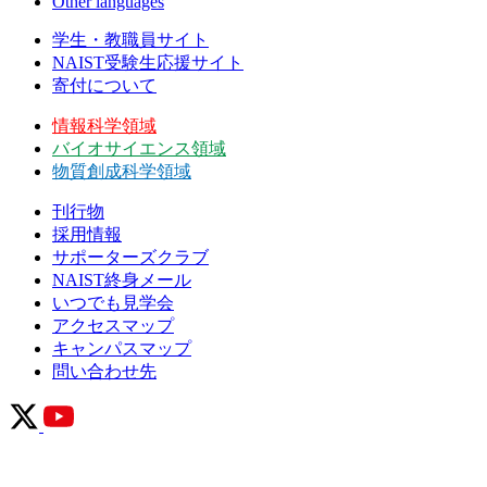
Other languages
学生・教職員サイト
NAIST受験生応援サイト
寄付について
情報科学領域
バイオサイエンス領域
物質創成科学領域
刊行物
採用情報
サポーターズクラブ
NAIST終身メール
いつでも見学会
アクセスマップ
キャンパスマップ
問い合わせ先