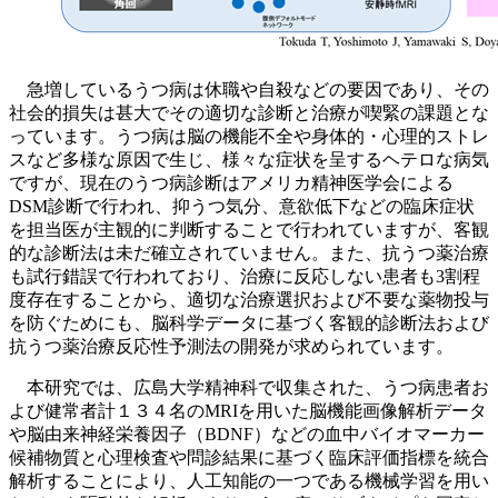
急増しているうつ病は休職や自殺などの要因であり、その
社会的損失は甚大でその適切な診断と治療が喫緊の課題とな
っています。うつ病は脳の機能不全や身体的・心理的ストレ
スなど多様な原因で生じ、様々な症状を呈するヘテロな病気
ですが、現在のうつ病診断はアメリカ精神医学会による
DSM診断で行われ、抑うつ気分、意欲低下などの臨床症状
を担当医が主観的に判断することで行われていますが、客観
的な診断法は未だ確立されていません。また、抗うつ薬治療
も試行錯誤で行われており、治療に反応しない患者も3割程
度存在することから、適切な治療選択および不要な薬物投与
を防ぐためにも、脳科学データに基づく客観的診断法および
抗うつ薬治療反応性予測法の開発が求められています。
本研究では、広島大学精神科で収集された、うつ病患者お
よび健常者計１３４名のMRIを用いた脳機能画像解析データ
や脳由来神経栄養因子（BDNF）などの血中バイオマーカー
候補物質と心理検査や問診結果に基づく臨床評価指標を統合
解析することにより、人工知能の一つである機械学習を用い