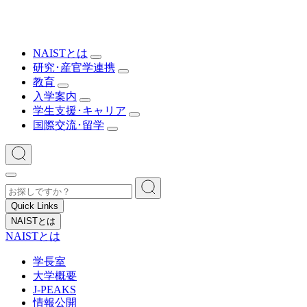
NAISTとは
研究･産官学連携
教育
入学案内
学生支援･キャリア
国際交流･留学
Quick Links
NAISTとは
NAISTとは
学長室
大学概要
J-PEAKS
情報公開