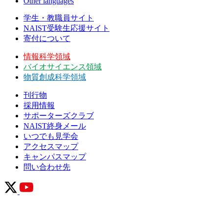
Other languages
学生・教職員サイト
NAIST受験生応援サイト
寄付について
情報科学領域
バイオサイエンス領域
物質創成科学領域
刊行物
採用情報
サポーターズクラブ
NAIST終身メール
いつでも見学会
アクセスマップ
キャンパスマップ
問い合わせ先