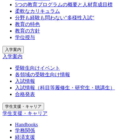
5つの教育プログラムの概要と人材育成目標
柔軟なカリキュラム
分野も経験も問わない"多様性入試"
教育の特色
教育の方針
学位授与
入学案内
入学案内
受験生向けイベント
各領域の受験生向け情報
入試情報
入試情報（科目等履修生・研究生・聴講生）
合格発表
学生支援・キャリア
学生支援・キャリア
Handbooks
学務関係
経済支援