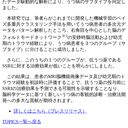
たデータ駆動的な解析により、うつ病のサブタイプを同定し
ました。
本研究では、筆者らがこれまでに開発した機械学習のベイ
ズ多重共クラスタリング手法を用いてうつ病患者の多次元デ
ータをパターン解析したところ、右角回を中心とした脳のデ
※3
フォルトモードネットワーク
の安静時脳活動および幼児
期のトラウマ経験により、うつ病患者を３つのグループ（サ
ブタイプ）に分けることに成功しました。
さらに、このうちの１つのグループが、抗うつ薬である
SSRIに対する治療効果が低いことを明らかにしました。
この結果は、患者のMRI脳機能画像データ及び幼児期のト
ラウマ経験を初診時に評価することで、抗うつ薬の投与前に
SSRIの治療効果を予測できる可能性を示唆することなり、
脳科学データに基づく新しいうつ病の客観的診断・治療法開
発への多大な貢献が期待されます。
詳しくはこちら（プレスリリース）
TOPICS一覧へ戻る