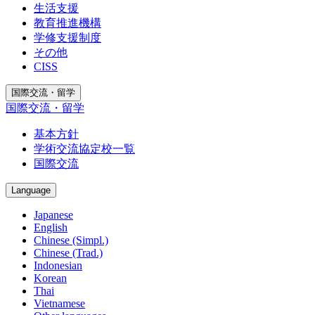
生活支援
教育推進機構
学修支援制度
その他
CISS
国際交流・留学
国際交流・留学
基本方針
学術交流協定校一覧
国際交流
Language
Japanese
English
Chinese (Simpl.)
Chinese (Trad.)
Indonesian
Korean
Thai
Vietnamese