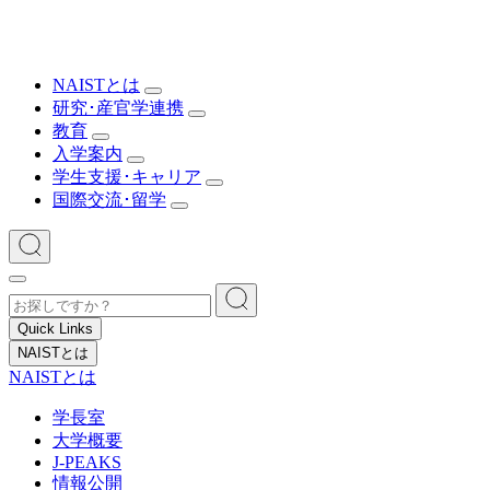
NAISTとは
研究･産官学連携
教育
入学案内
学生支援･キャリア
国際交流･留学
Quick Links
NAISTとは
NAISTとは
学長室
大学概要
J-PEAKS
情報公開