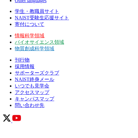
Other languages
学生・教職員サイト
NAIST受験生応援サイト
寄付について
情報科学領域
バイオサイエンス領域
物質創成科学領域
刊行物
採用情報
サポーターズクラブ
NAIST終身メール
いつでも見学会
アクセスマップ
キャンパスマップ
問い合わせ先