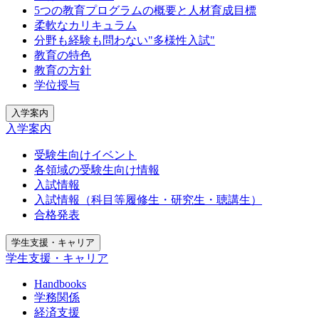
5つの教育プログラムの概要と人材育成目標
柔軟なカリキュラム
分野も経験も問わない"多様性入試"
教育の特色
教育の方針
学位授与
入学案内
入学案内
受験生向けイベント
各領域の受験生向け情報
入試情報
入試情報（科目等履修生・研究生・聴講生）
合格発表
学生支援・キャリア
学生支援・キャリア
Handbooks
学務関係
経済支援