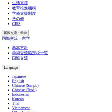
生活支援
教育推進機構
学修支援制度
その他
CISS
国際交流・留学
国際交流・留学
基本方針
学術交流協定校一覧
国際交流
Language
Japanese
English
Chinese (Simpl.)
Chinese (Trad.)
Indonesian
Korean
Thai
Vietnamese