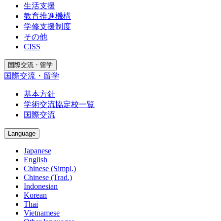
生活支援
教育推進機構
学修支援制度
その他
CISS
国際交流・留学
国際交流・留学
基本方針
学術交流協定校一覧
国際交流
Language
Japanese
English
Chinese (Simpl.)
Chinese (Trad.)
Indonesian
Korean
Thai
Vietnamese