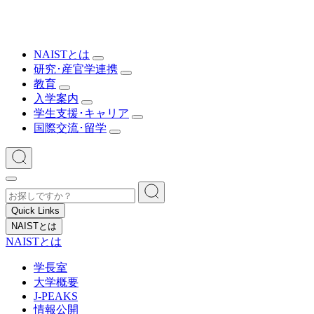
NAISTとは
研究･産官学連携
教育
入学案内
学生支援･キャリア
国際交流･留学
Quick Links
NAISTとは
NAISTとは
学長室
大学概要
J-PEAKS
情報公開