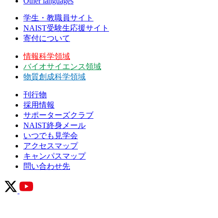
Other languages
学生・教職員サイト
NAIST受験生応援サイト
寄付について
情報科学領域
バイオサイエンス領域
物質創成科学領域
刊行物
採用情報
サポーターズクラブ
NAIST終身メール
いつでも見学会
アクセスマップ
キャンパスマップ
問い合わせ先