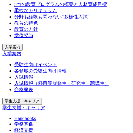
5つの教育プログラムの概要と人材育成目標
柔軟なカリキュラム
分野も経験も問わない"多様性入試"
教育の特色
教育の方針
学位授与
入学案内
入学案内
受験生向けイベント
各領域の受験生向け情報
入試情報
入試情報（科目等履修生・研究生・聴講生）
合格発表
学生支援・キャリア
学生支援・キャリア
Handbooks
学務関係
経済支援