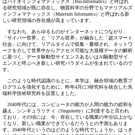
はバイオインフォマティックス（Bio-Informatics）と呼ばれ
る研究領域が既に存在し、物質科学の分野でもマテリアルズ
インフォマティックス（Materials Informatics）と呼ばれる新
しい研究領域の存在感が高まっています。
すなわち、あらゆるものがインターネットにつながり、
「サイバー世界」と「リアル世界」が融合した「超スマート
社会」に向けて、リアルタイムで収集・蓄積され、ネットワ
ークを介して世界中からアクセス可能な大規模データの解析
に基づく、データ駆動型サイエンスあるいはAI駆動型サイ
エンスと呼ぶべき新しい研究パラダイムが生まれているので
す。
このような時代認識のもとに、本学は、融合領域の教育プ
ログラムを強化するために、昨年4月に3研究科を統合した先
端科学技術研究科を設置しました。
2040年代には、コンピュータの能力が人間の能力の総和を
越え、シンギュラリティ（Singularity）に到達すると言われ
ており、その頃には、今、存在している職業の半分以上がな
くなり、新しい職業ができているだろうとの予測もありま
す。2040年代というのはどのような時代でしょうか。はっき