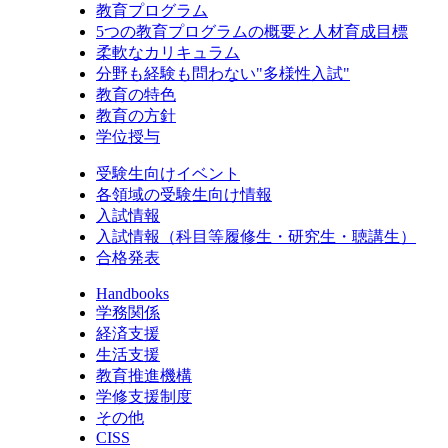
教育プログラム
5つの教育プログラムの概要と人材育成目標
柔軟なカリキュラム
分野も経験も問わない"多様性入試"
教育の特色
教育の方針
学位授与
受験生向けイベント
各領域の受験生向け情報
入試情報
入試情報（科目等履修生・研究生・聴講生）
合格発表
Handbooks
学務関係
経済支援
生活支援
教育推進機構
学修支援制度
その他
CISS