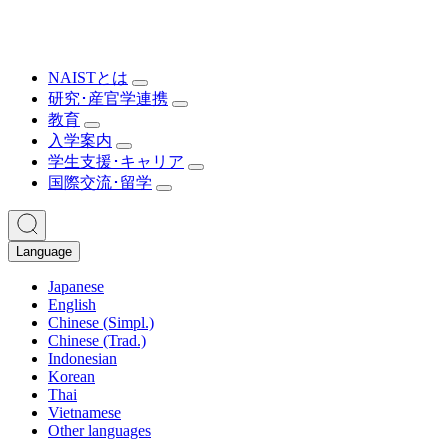
NAISTとは
研究･産官学連携
教育
入学案内
学生支援･キャリア
国際交流･留学
Language
Japanese
English
Chinese (Simpl.)
Chinese (Trad.)
Indonesian
Korean
Thai
Vietnamese
Other languages