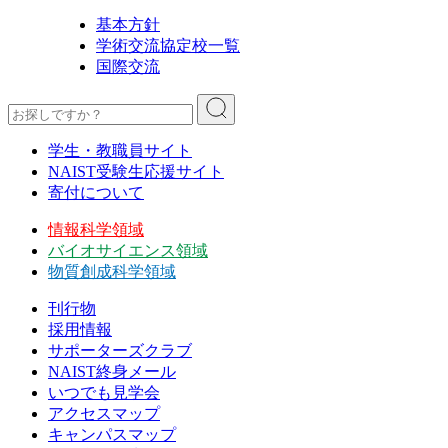
基本方針
学術交流協定校一覧
国際交流
学生・教職員サイト
NAIST受験生応援サイト
寄付について
情報科学領域
バイオサイエンス領域
物質創成科学領域
刊行物
採用情報
サポーターズクラブ
NAIST終身メール
いつでも見学会
アクセスマップ
キャンパスマップ