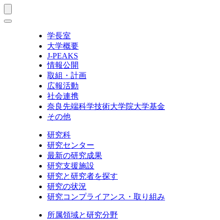
学長室
大学概要
J-PEAKS
情報公開
取組・計画
広報活動
社会連携
奈良先端科学技術大学院大学基金
その他
研究科
研究センター
最新の研究成果
研究支援施設
研究と研究者を探す
研究の状況
研究コンプライアンス・取り組み
所属領域と研究分野