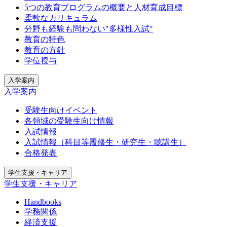
5つの教育プログラムの概要と人材育成目標
柔軟なカリキュラム
分野も経験も問わない"多様性入試"
教育の特色
教育の方針
学位授与
入学案内
入学案内
受験生向けイベント
各領域の受験生向け情報
入試情報
入試情報（科目等履修生・研究生・聴講生）
合格発表
学生支援・キャリア
学生支援・キャリア
Handbooks
学務関係
経済支援