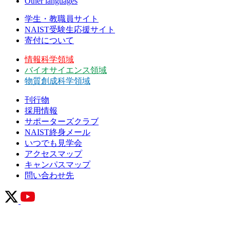
Other languages
学生・教職員サイト
NAIST受験生応援サイト
寄付について
情報科学領域
バイオサイエンス領域
物質創成科学領域
刊行物
採用情報
サポーターズクラブ
NAIST終身メール
いつでも見学会
アクセスマップ
キャンパスマップ
問い合わせ先