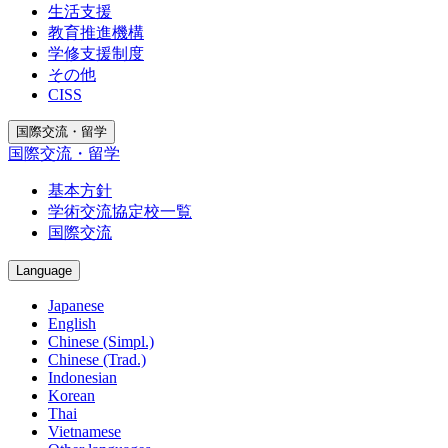
生活支援
教育推進機構
学修支援制度
その他
CISS
国際交流・留学
国際交流・留学
基本方針
学術交流協定校一覧
国際交流
Language
Japanese
English
Chinese (Simpl.)
Chinese (Trad.)
Indonesian
Korean
Thai
Vietnamese