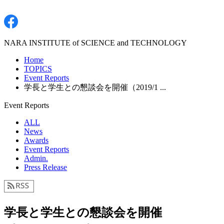
NARA INSTITUTE of SCIENCE and TECHNOLOGY
Home
TOPICS
Event Reports
学長と学生との懇談会を開催（2019/1 ...
Event Reports
ALL
News
Awards
Event Reports
Admin.
Press Release
学長と学生との懇談会を開催