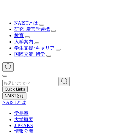
NAISTとは
研究･産官学連携
教育
入学案内
学生支援･キャリア
国際交流･留学
Quick Links
NAISTとは
NAISTとは
学長室
大学概要
J-PEAKS
情報公開