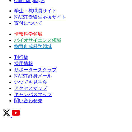
Other languages
学生・教職員サイト
NAIST受験生応援サイト
寄付について
情報科学領域
バイオサイエンス領域
物質創成科学領域
刊行物
採用情報
サポーターズクラブ
NAIST終身メール
いつでも見学会
アクセスマップ
キャンパスマップ
問い合わせ先