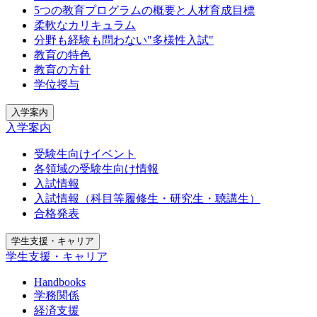
5つの教育プログラムの概要と人材育成目標
柔軟なカリキュラム
分野も経験も問わない"多様性入試"
教育の特色
教育の方針
学位授与
入学案内
入学案内
受験生向けイベント
各領域の受験生向け情報
入試情報
入試情報（科目等履修生・研究生・聴講生）
合格発表
学生支援・キャリア
学生支援・キャリア
Handbooks
学務関係
経済支援