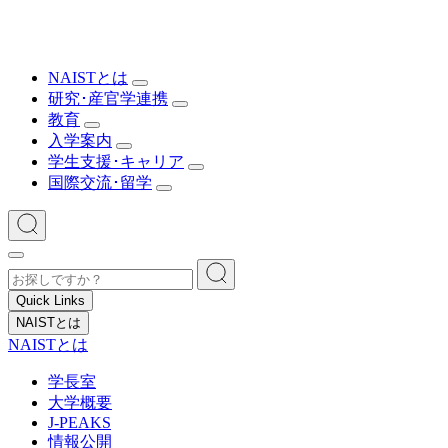
NAISTとは
研究･産官学連携
教育
入学案内
学生支援･キャリア
国際交流･留学
Quick Links
NAISTとは
NAISTとは
学長室
大学概要
J-PEAKS
情報公開