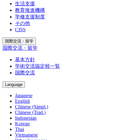
生活支援
教育推進機構
学修支援制度
その他
CISS
国際交流・留学
国際交流・留学
基本方針
学術交流協定校一覧
国際交流
Language
Japanese
English
Chinese (Simpl.)
Chinese (Trad.)
Indonesian
Korean
Thai
Vietnamese