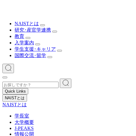
NAISTとは
研究･産官学連携
教育
入学案内
学生支援･キャリア
国際交流･留学
Quick Links
NAISTとは
NAISTとは
学長室
大学概要
J-PEAKS
情報公開