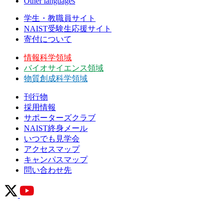
Other languages
学生・教職員サイト
NAIST受験生応援サイト
寄付について
情報科学領域
バイオサイエンス領域
物質創成科学領域
刊行物
採用情報
サポーターズクラブ
NAIST終身メール
いつでも見学会
アクセスマップ
キャンパスマップ
問い合わせ先