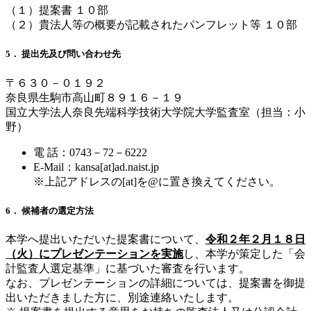
（１）提案書 １０部
（２）貴法人等の概要が記載されたパンフレット等 １０部
5． 提出先及び問い合わせ先
〒６３０－０１９２
奈良県生駒市高山町８９１６－１９
国立大学法人奈良先端科学技術大学院大学監査室（担当：小
野）
電 話：0743－72－6222
E-Mail：kansa[at]ad.naist.jp
※上記アドレスの[at]を@に置き換えてください。
6． 候補者の選定方法
本学へ提出いただいた提案書について、
令和２年２月１８日
（火）にプレゼンテーションを実施
し、本学が策定した「会
計監査人選定基準」に基づいた審査を行います。
なお、プレゼンテーションの詳細については、提案書を御提
出いただきました方に、別途連絡いたします。