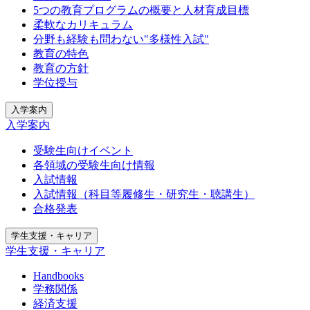
5つの教育プログラムの概要と人材育成目標
柔軟なカリキュラム
分野も経験も問わない"多様性入試"
教育の特色
教育の方針
学位授与
入学案内
入学案内
受験生向けイベント
各領域の受験生向け情報
入試情報
入試情報（科目等履修生・研究生・聴講生）
合格発表
学生支援・キャリア
学生支援・キャリア
Handbooks
学務関係
経済支援