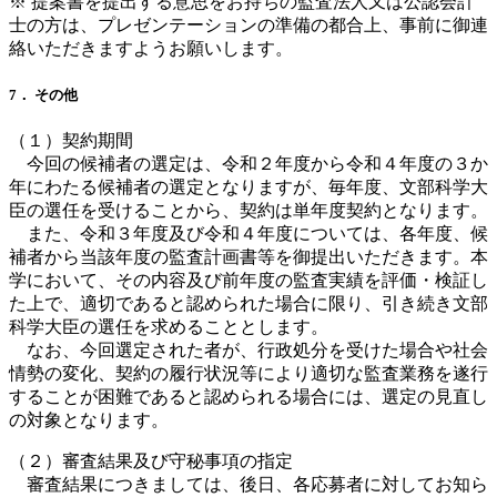
※ 提案書を提出する意思をお持ちの監査法人又は公認会計
士の方は、プレゼンテーションの準備の都合上、事前に御連
絡いただきますようお願いします。
7． その他
（１）契約期間
今回の候補者の選定は、令和２年度から令和４年度の３か
年にわたる候補者の選定となりますが、毎年度、文部科学大
臣の選任を受けることから、契約は単年度契約となります。
また、令和３年度及び令和４年度については、各年度、候
補者から当該年度の監査計画書等を御提出いただきます。本
学において、その内容及び前年度の監査実績を評価・検証し
た上で、適切であると認められた場合に限り、引き続き文部
科学大臣の選任を求めることとします。
なお、今回選定された者が、行政処分を受けた場合や社会
情勢の変化、契約の履行状況等により適切な監査業務を遂行
することが困難であると認められる場合には、選定の見直し
の対象となります。
（２）審査結果及び守秘事項の指定
審査結果につきましては、後日、各応募者に対してお知ら