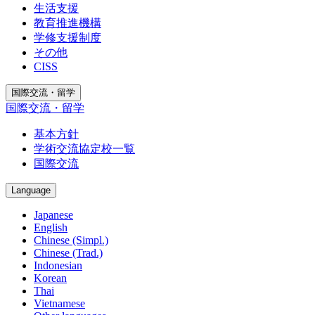
生活支援
教育推進機構
学修支援制度
その他
CISS
国際交流・留学
国際交流・留学
基本方針
学術交流協定校一覧
国際交流
Language
Japanese
English
Chinese (Simpl.)
Chinese (Trad.)
Indonesian
Korean
Thai
Vietnamese