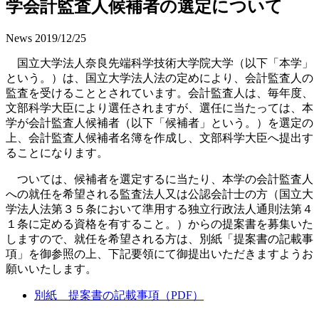
学会計監査人候補者の選定について
News
2019/12/25
国立大学法人奈良先端科学技術大学院大学（以下「本学」
という。）は、国立大学法人法の定めにより、会計監査人の
監査を受けることとされています。会計監査人は、毎年度、
文部科学大臣により選任されますが、選任に当たっては、本
学が会計監査人候補者（以下「候補者」という。）を選定の
上、会計監査人候補者名簿を作成し、文部科学大臣へ提出す
ることになります。
ついては、候補者を選定するに当たり、本学の会計監査人
への就任を希望される監査法人又は公認会計士の方（国立大
学法人法第３５条において準用する独立行政法人通則法第４
１条に定める資格を有すること。）からの提案書を募集いた
しますので、就任を希望される方は、別紙「提案書の記載事
項」を御参照の上、下記要領にて御提出いただきますようお
願いいたします。
別紙 提案書の記載事項（PDF）