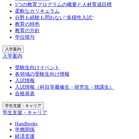
5つの教育プログラムの概要と人材育成目標
柔軟なカリキュラム
分野も経験も問わない"多様性入試"
教育の特色
教育の方針
学位授与
入学案内
入学案内
受験生向けイベント
各領域の受験生向け情報
入試情報
入試情報（科目等履修生・研究生・聴講生）
合格発表
学生支援・キャリア
学生支援・キャリア
Handbooks
学務関係
経済支援