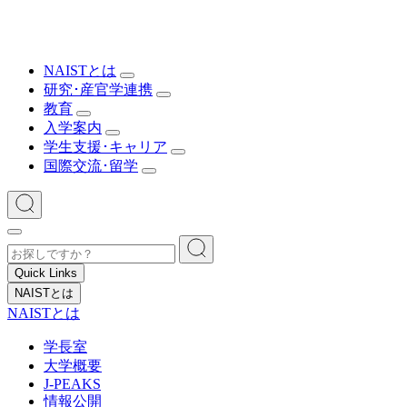
NAISTとは
研究･産官学連携
教育
入学案内
学生支援･キャリア
国際交流･留学
Quick Links
NAISTとは
NAISTとは
学長室
大学概要
J-PEAKS
情報公開