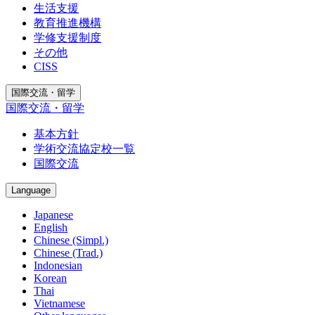
生活支援
教育推進機構
学修支援制度
その他
CISS
国際交流・留学
国際交流・留学
基本方針
学術交流協定校一覧
国際交流
Language
Japanese
English
Chinese (Simpl.)
Chinese (Trad.)
Indonesian
Korean
Thai
Vietnamese