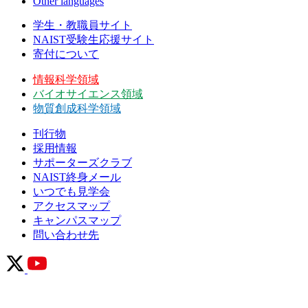
Other languages
学生・教職員サイト
NAIST受験生応援サイト
寄付について
情報科学領域
バイオサイエンス領域
物質創成科学領域
刊行物
採用情報
サポーターズクラブ
NAIST終身メール
いつでも見学会
アクセスマップ
キャンパスマップ
問い合わせ先