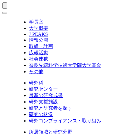
学長室
大学概要
J-PEAKS
情報公開
取組・計画
広報活動
社会連携
奈良先端科学技術大学院大学基金
その他
研究科
研究センター
最新の研究成果
研究支援施設
研究と研究者を探す
研究の状況
研究コンプライアンス・取り組み
所属領域と研究分野