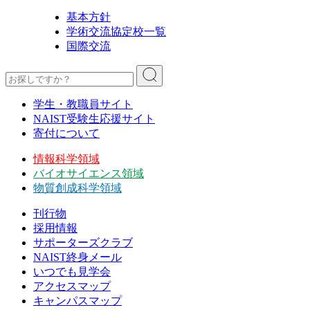
基本方針
学術交流協定校一覧
国際交流
学生・教職員サイト
NAIST受験生応援サイト
寄付について
情報科学領域
バイオサイエンス領域
物質創成科学領域
刊行物
採用情報
サポーターズクラブ
NAIST終身メール
いつでも見学会
アクセスマップ
キャンパスマップ