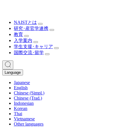
NAISTとは
研究･産官学連携
教育
入学案内
学生支援･キャリア
国際交流･留学
Language
Japanese
English
Chinese (Simpl.)
Chinese (Trad.)
Indonesian
Korean
Thai
Vietnamese
Other languages