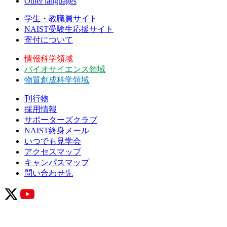
Other languages
学生・教職員サイト
NAIST受験生応援サイト
寄付について
情報科学領域
バイオサイエンス領域
物質創成科学領域
刊行物
採用情報
サポーターズクラブ
NAIST終身メール
いつでも見学会
アクセスマップ
キャンパスマップ
問い合わせ先