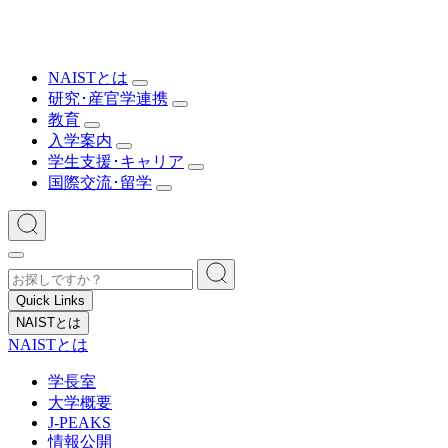
NAISTとは
研究･産官学連携
教育
入学案内
学生支援･キャリア
国際交流･留学
Quick Links
NAISTとは
NAISTとは
学長室
大学概要
J-PEAKS
情報公開