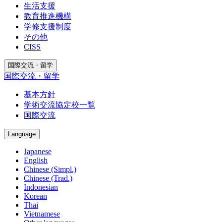
生活支援
教育推進機構
学修支援制度
その他
CISS
国際交流・留学
国際交流・留学
基本方針
学術交流協定校一覧
国際交流
Language
Japanese
English
Chinese (Simpl.)
Chinese (Trad.)
Indonesian
Korean
Thai
Vietnamese