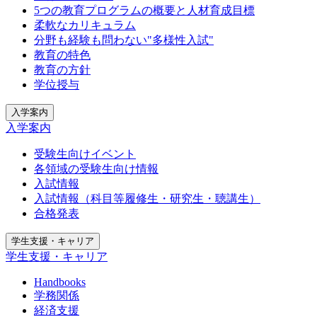
5つの教育プログラムの概要と人材育成目標
柔軟なカリキュラム
分野も経験も問わない"多様性入試"
教育の特色
教育の方針
学位授与
入学案内
入学案内
受験生向けイベント
各領域の受験生向け情報
入試情報
入試情報（科目等履修生・研究生・聴講生）
合格発表
学生支援・キャリア
学生支援・キャリア
Handbooks
学務関係
経済支援