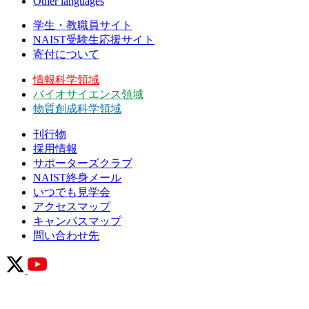
Other languages
学生・教職員サイト
NAIST受験生応援サイト
寄付について
情報科学領域
バイオサイエンス領域
物質創成科学領域
刊行物
採用情報
サポーターズクラブ
NAIST終身メール
いつでも見学会
アクセスマップ
キャンパスマップ
問い合わせ先