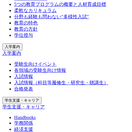
5つの教育プログラムの概要と人材育成目標
柔軟なカリキュラム
分野も経験も問わない"多様性入試"
教育の特色
教育の方針
学位授与
入学案内
入学案内
受験生向けイベント
各領域の受験生向け情報
入試情報
入試情報（科目等履修生・研究生・聴講生）
合格発表
学生支援・キャリア
学生支援・キャリア
Handbooks
学務関係
経済支援