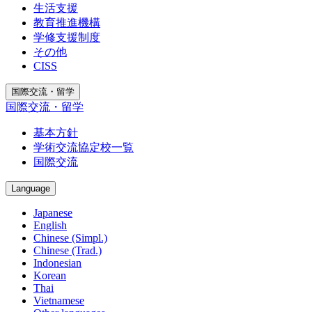
生活支援
教育推進機構
学修支援制度
その他
CISS
国際交流・留学
国際交流・留学
基本方針
学術交流協定校一覧
国際交流
Language
Japanese
English
Chinese (Simpl.)
Chinese (Trad.)
Indonesian
Korean
Thai
Vietnamese