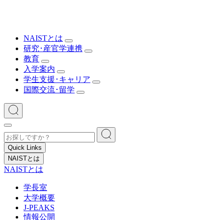
NAISTとは
研究･産官学連携
教育
入学案内
学生支援･キャリア
国際交流･留学
Quick Links
NAISTとは
NAISTとは
学長室
大学概要
J-PEAKS
情報公開