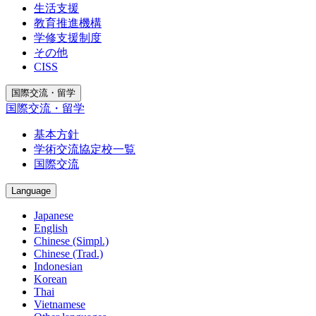
生活支援
教育推進機構
学修支援制度
その他
CISS
国際交流・留学
国際交流・留学
基本方針
学術交流協定校一覧
国際交流
Language
Japanese
English
Chinese (Simpl.)
Chinese (Trad.)
Indonesian
Korean
Thai
Vietnamese