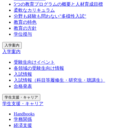
5つの教育プログラムの概要と人材育成目標
柔軟なカリキュラム
分野も経験も問わない"多様性入試"
教育の特色
教育の方針
学位授与
入学案内
入学案内
受験生向けイベント
各領域の受験生向け情報
入試情報
入試情報（科目等履修生・研究生・聴講生）
合格発表
学生支援・キャリア
学生支援・キャリア
Handbooks
学務関係
経済支援