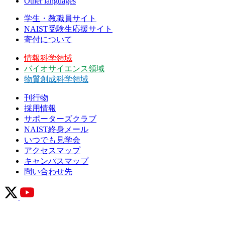
Other languages
学生・教職員サイト
NAIST受験生応援サイト
寄付について
情報科学領域
バイオサイエンス領域
物質創成科学領域
刊行物
採用情報
サポーターズクラブ
NAIST終身メール
いつでも見学会
アクセスマップ
キャンパスマップ
問い合わせ先