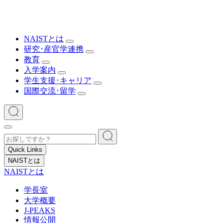
NAISTとは
研究･産官学連携
教育
入学案内
学生支援･キャリア
国際交流･留学
Quick Links
NAISTとは
NAISTとは
学長室
大学概要
J-PEAKS
情報公開