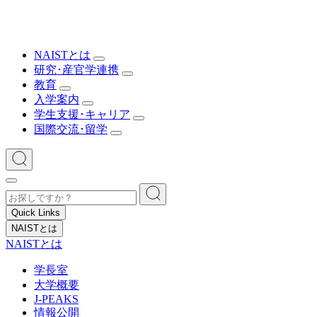
NAISTとは
研究･産官学連携
教育
入学案内
学生支援･キャリア
国際交流･留学
Quick Links
NAISTとは
NAISTとは
学長室
大学概要
J-PEAKS
情報公開