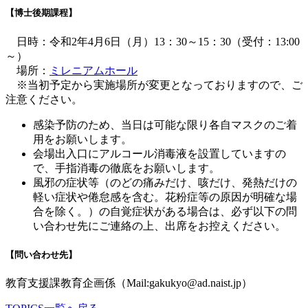
【博士後期課程】
日時：令和2年4月6日（月）13：30～15：30（受付：13:00
～）
場所：
ミレニアムホール
※当初予定から実施場所が変更となっておりますので、ご
注意ください。
感染予防のため、当日は可能な限り各自マスクのご着
用をお願いします。
会場出入口にアルコール消毒液を設置していますの
で、手指消毒の徹底をお願いします。
風邪の症状等（のどの痛みだけ、咳だけ、発熱だけの
軽い症状や倦怠感を含む。花粉症等の原因が明確な場
合を除く。）の自覚症状がある場合は、必ず以下の問
い合わせ先にご連絡の上、出席をお控えください。
【問い合わせ先】
教育支援課教育企画係（Mail:gakukyo@ad.naist.jp）