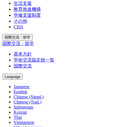
生活支援
教育推進機構
学修支援制度
その他
CISS
国際交流・留学
国際交流・留学
基本方針
学術交流協定校一覧
国際交流
Language
Japanese
English
Chinese (Simpl.)
Chinese (Trad.)
Indonesian
Korean
Thai
Vietnamese