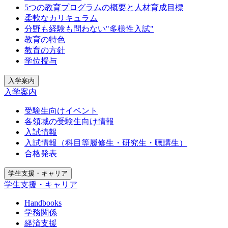
5つの教育プログラムの概要と人材育成目標
柔軟なカリキュラム
分野も経験も問わない"多様性入試"
教育の特色
教育の方針
学位授与
入学案内
入学案内
受験生向けイベント
各領域の受験生向け情報
入試情報
入試情報（科目等履修生・研究生・聴講生）
合格発表
学生支援・キャリア
学生支援・キャリア
Handbooks
学務関係
経済支援