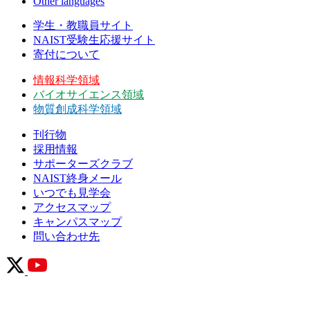
Other languages
学生・教職員サイト
NAIST受験生応援サイト
寄付について
情報科学領域
バイオサイエンス領域
物質創成科学領域
刊行物
採用情報
サポーターズクラブ
NAIST終身メール
いつでも見学会
アクセスマップ
キャンパスマップ
問い合わせ先