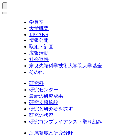
学長室
大学概要
J-PEAKS
情報公開
取組・計画
広報活動
社会連携
奈良先端科学技術大学院大学基金
その他
研究科
研究センター
最新の研究成果
研究支援施設
研究と研究者を探す
研究の状況
研究コンプライアンス・取り組み
所属領域と研究分野