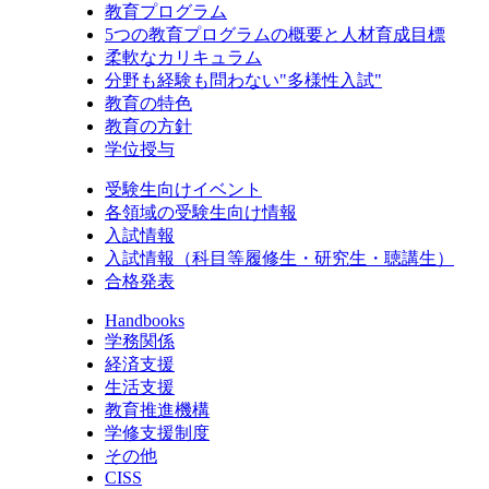
教育プログラム
5つの教育プログラムの概要と人材育成目標
柔軟なカリキュラム
分野も経験も問わない"多様性入試"
教育の特色
教育の方針
学位授与
受験生向けイベント
各領域の受験生向け情報
入試情報
入試情報（科目等履修生・研究生・聴講生）
合格発表
Handbooks
学務関係
経済支援
生活支援
教育推進機構
学修支援制度
その他
CISS