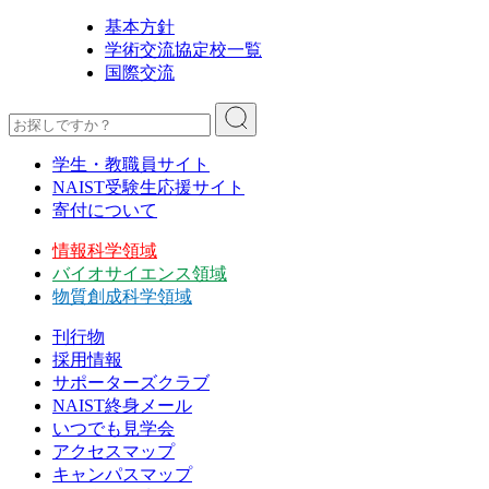
基本方針
学術交流協定校一覧
国際交流
学生・教職員サイト
NAIST受験生応援サイト
寄付について
情報科学領域
バイオサイエンス領域
物質創成科学領域
刊行物
採用情報
サポーターズクラブ
NAIST終身メール
いつでも見学会
アクセスマップ
キャンパスマップ