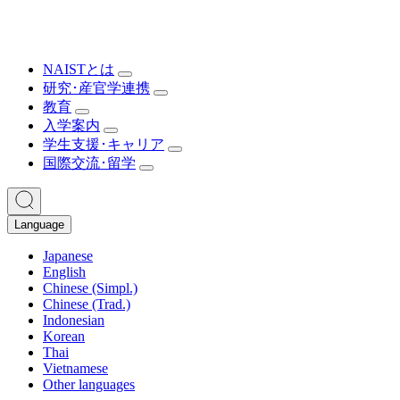
NAISTとは
研究･産官学連携
教育
入学案内
学生支援･キャリア
国際交流･留学
Language
Japanese
English
Chinese (Simpl.)
Chinese (Trad.)
Indonesian
Korean
Thai
Vietnamese
Other languages