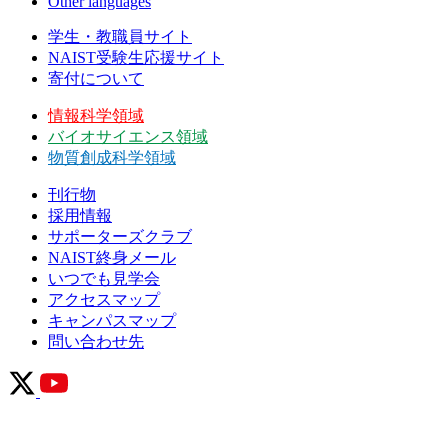
Other languages
学生・教職員サイト
NAIST受験生応援サイト
寄付について
情報科学領域
バイオサイエンス領域
物質創成科学領域
刊行物
採用情報
サポーターズクラブ
NAIST終身メール
いつでも見学会
アクセスマップ
キャンパスマップ
問い合わせ先