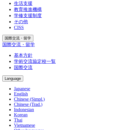
生活支援
教育推進機構
学修支援制度
その他
CISS
国際交流・留学
国際交流・留学
基本方針
学術交流協定校一覧
国際交流
Language
Japanese
English
Chinese (Simpl.)
Chinese (Trad.)
Indonesian
Korean
Thai
Vietnamese