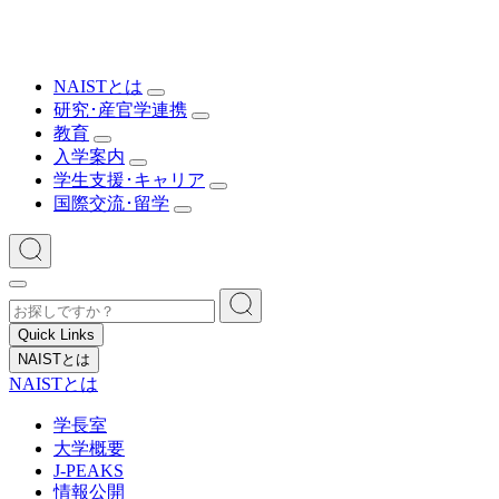
NAISTとは
研究･産官学連携
教育
入学案内
学生支援･キャリア
国際交流･留学
Quick Links
NAISTとは
NAISTとは
学長室
大学概要
J-PEAKS
情報公開