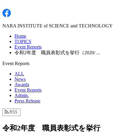
NARA INSTITUTE of SCIENCE and TECHNOLOGY
Home
TOPICS
Event Reports
令和2年度 職員表彰式を挙行（2020/ ...
Event Reports
ALL
News
Awards
Event Reports
Admin.
Press Release
令和2年度 職員表彰式を挙行