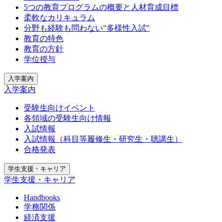
5つの教育プログラムの概要と人材育成目標
柔軟なカリキュラム
分野も経験も問わない"多様性入試"
教育の特色
教育の方針
学位授与
入学案内
入学案内
受験生向けイベント
各領域の受験生向け情報
入試情報
入試情報（科目等履修生・研究生・聴講生）
合格発表
学生支援・キャリア
学生支援・キャリア
Handbooks
学務関係
経済支援