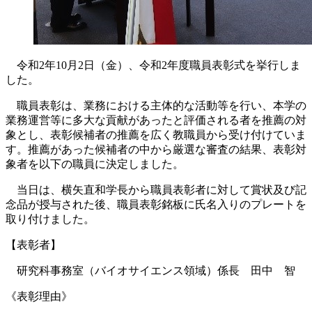
令和2年10月2日（金）、令和2年度職員表彰式を挙行しま
した。
職員表彰は、業務における主体的な活動等を行い、本学の
業務運営等に多大な貢献があったと評価される者を推薦の対
象とし、表彰候補者の推薦を広く教職員から受け付けていま
す。推薦があった候補者の中から厳選な審査の結果、表彰対
象者を以下の職員に決定しました。
当日は、横矢直和学長から職員表彰者に対して賞状及び記
念品が授与された後、職員表彰銘板に氏名入りのプレートを
取り付けました。
【表彰者】
研究科事務室（バイオサイエンス領域）係長 田中 智
《表彰理由》