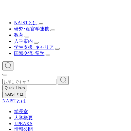
NAISTとは
研究･産官学連携
教育
入学案内
学生支援･キャリア
国際交流･留学
Quick Links
NAISTとは
NAISTとは
学長室
大学概要
J-PEAKS
情報公開