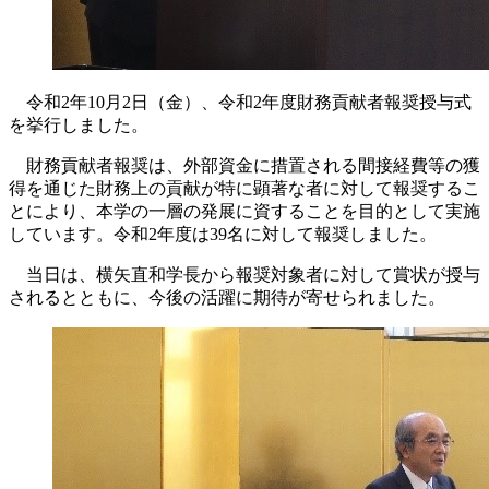
令和2年10月2日（金）、令和2年度財務貢献者報奨授与式
を挙行しました。
財務貢献者報奨は、外部資金に措置される間接経費等の獲
得を通じた財務上の貢献が特に顕著な者に対して報奨するこ
とにより、本学の一層の発展に資することを目的として実施
しています。令和2年度は39名に対して報奨しました。
当日は、横矢直和学長から報奨対象者に対して賞状が授与
されるとともに、今後の活躍に期待が寄せられました。