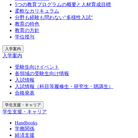
5つの教育プログラムの概要と人材育成目標
柔軟なカリキュラム
分野も経験も問わない"多様性入試"
教育の特色
教育の方針
学位授与
入学案内
入学案内
受験生向けイベント
各領域の受験生向け情報
入試情報
入試情報（科目等履修生・研究生・聴講生）
合格発表
学生支援・キャリア
学生支援・キャリア
Handbooks
学務関係
経済支援