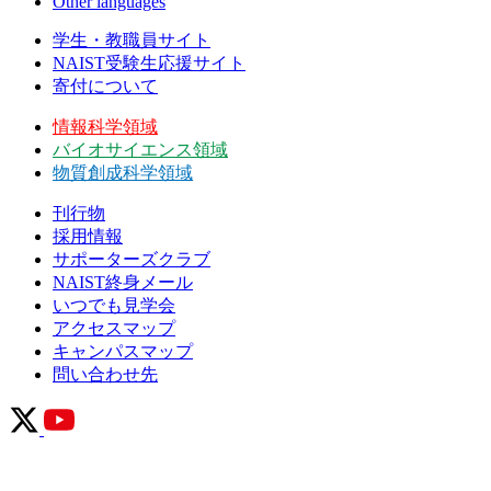
Other languages
学生・教職員サイト
NAIST受験生応援サイト
寄付について
情報科学領域
バイオサイエンス領域
物質創成科学領域
刊行物
採用情報
サポーターズクラブ
NAIST終身メール
いつでも見学会
アクセスマップ
キャンパスマップ
問い合わせ先