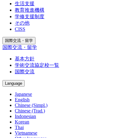
生活支援
教育推進機構
学修支援制度
その他
CISS
国際交流・留学
国際交流・留学
基本方針
学術交流協定校一覧
国際交流
Language
Japanese
English
Chinese (Simpl.)
Chinese (Trad.)
Indonesian
Korean
Thai
Vietnamese