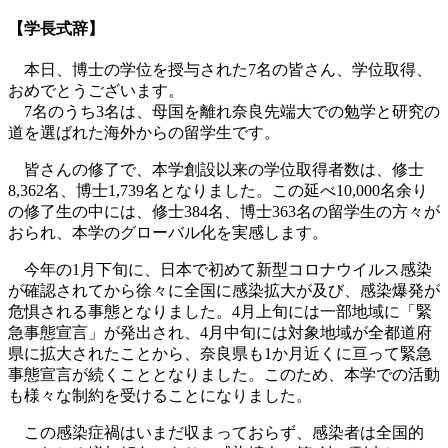
【学長式辞】
本日、博士の学位を授与された7名の皆さん、学位取得、
おめでとうございます。
7名のうち3名は、母国を離れ奈良先端大での勉学と研究の
道を選ばれた海外からの留学生です。
皆さんの修了で、本学創設以来の学位取得者数は、修士
8,362名、博士1,739名となりました。この延べ10,000名余り
の修了生の中には、修士384名、博士363名の留学生の方々が
おられ、本学のグローバル化を実感します。
今年の1月下旬に、日本で初めて新型コロナウイルス感染
が確認されてから徐々に全国に感染拡大が及び、感染爆発が
危惧される事態となりました。4月上旬には一部地域に「緊
急事態宣言」が発出され、4月中旬には対象地域が全都道府
県に拡大されたことから、奈良県も1か月近くに亘って緊急
事態宣言が続くこととなりました。このため、本学での活動
も様々な制約を受けることになりました。
この感染症禍はいまだ収まっておらず、感染者は全国的