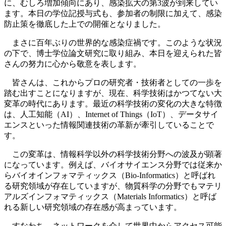
に、むしろ増加傾向にあり、感染拡大の第3波が到来してい
ます。本日の学位記授与式も、参加者の制限に加えて、感染
防止策を徹底した上での開催となりました。
まさに百年ぶりの世界的な感染症禍です。このような状況
の下で、博士学位論文研究に取り組み、本日を迎えられた皆
さんの努力に心から敬意を表します。
皆さんは、これからプロの研究者・技術者としての一歩を
踏む出すことになりますが、現在、科学技術はかつてない大
変革の時代にあります。最近の科学技術の変化の大きな特徴
は、人工知能（AI）、Internet of Things（IoT）、データサイ
エンスといった情報関連技術の革新が牽引していることで
す。
この変革は、情報科学以外の科学技術分野への波及が顕著
になっています。例えば、バイオサイエンス分野では従来か
らバイオインフォマティックス（Bio-Informatics）と呼ばれ
る研究領域が存在していますが、物質科学の分野でもマテリ
アルズインフォマティックス（Materials Informatics）と呼ば
れる新しい研究領域の存在感が高まっています。
すなわち、ネットワークを介して世界中からアクセス可能