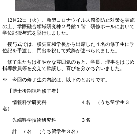
12月22日（火）、新型コロナウイルス感染防止対策を実施
の上、学際融合領域研究棟２号館１階 研修ホールにおいて
学位記授与式を挙行しました。
授与式では、横矢直和学長から出席した４名の修了生に学
位記を手渡し、門出を祝して式辞が述べられました。
修了生たちは和やかな雰囲気のもと、学長、理事をはじめ
指導教員等を交えて歓談し、喜びを分かち合いました。
※ 今回の修了生の内訳は、以下のとおりです。
【博士後期課程修了者】
情報科学研究科 ４名 （うち留学生３
名）
先端科学技術研究科 ３名
計 ７名 （うち留学生３名）