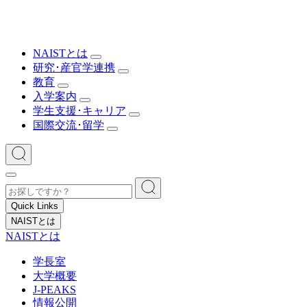
NAISTとは
研究･産官学連携
教育
入学案内
学生支援･キャリア
国際交流･留学
Quick Links
NAISTとは
NAISTとは
学長室
大学概要
J-PEAKS
情報公開