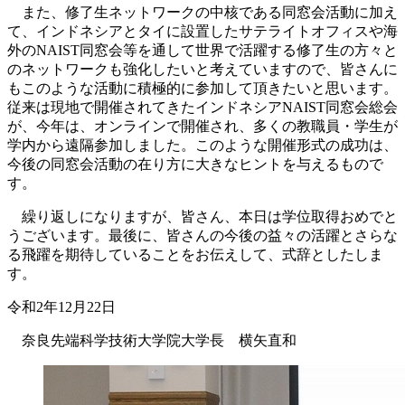
また、修了生ネットワークの中核である同窓会活動に加え
て、インドネシアとタイに設置したサテライトオフィスや海
外のNAIST同窓会等を通して世界で活躍する修了生の方々と
のネットワークも強化したいと考えていますので、皆さんに
もこのような活動に積極的に参加して頂きたいと思います。
従来は現地で開催されてきたインドネシアNAIST同窓会総会
が、今年は、オンラインで開催され、多くの教職員・学生が
学内から遠隔参加しました。このような開催形式の成功は、
今後の同窓会活動の在り方に大きなヒントを与えるもので
す。
繰り返しになりますが、皆さん、本日は学位取得おめでと
うございます。最後に、皆さんの今後の益々の活躍とさらな
る飛躍を期待していることをお伝えして、式辞としたしま
す。
令和2年12月22日
奈良先端科学技術大学院大学長 横矢直和