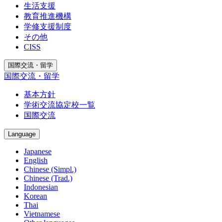
生活支援
教育推進機構
学修支援制度
その他
CISS
国際交流・留学
国際交流・留学
基本方針
学術交流協定校一覧
国際交流
Language
Japanese
English
Chinese (Simpl.)
Chinese (Trad.)
Indonesian
Korean
Thai
Vietnamese