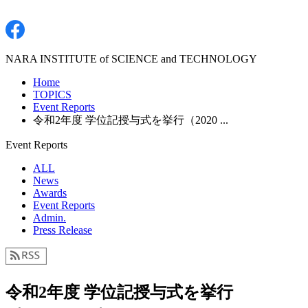
NARA INSTITUTE of SCIENCE and TECHNOLOGY
Home
TOPICS
Event Reports
令和2年度 学位記授与式を挙行（2020 ...
Event Reports
ALL
News
Awards
Event Reports
Admin.
Press Release
令和2年度 学位記授与式を挙行