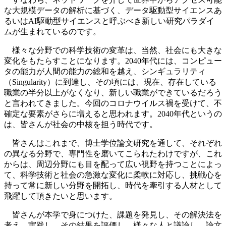
な大規模データの解析に基づく、データ駆動型サイエンスあ
るいはAI駆動型サイエンスと呼ぶべき新しい研究パラダイ
ムが生まれているのです。
様々な分野での科学技術の変革は、当然、社会にも大きな
変化をもたらすことになります。2040年代には、コンピュー
タの能力が人間の能力の総和を越え、シンギュラリティ
（Singularity）に到達し、その頃には、現在、存在している
職業の半分以上がなくなり、新しい職業ができているだろう
と言われてきました。今回のコロナウイルス禍を受けて、不
確定な要素がさらに増えると思われます。2040年代というの
は、皆さんが社会の中核を担う時代です。
皆さんはこれまで、博士学位論文研究を通して、それぞれ
の異なる分野で、専門性を磨いてこられたわけですが、これ
からは、周辺分野にも目を配って広い視野を持つことによっ
て、科学技術と社会の急激な変化に柔軟に対応し、挑戦心を
持って常に新しい分野を開拓し、時代を牽引する人材として
飛躍して頂きたいと思います。
皆さんが本学で身につけた、課題を発見し、その解決法を
考え、実践し、その結果を評価し、様々な人と議論し、論文