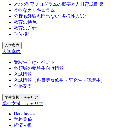
5つの教育プログラムの概要と人材育成目標
柔軟なカリキュラム
分野も経験も問わない"多様性入試"
教育の特色
教育の方針
学位授与
入学案内
入学案内
受験生向けイベント
各領域の受験生向け情報
入試情報
入試情報（科目等履修生・研究生・聴講生）
合格発表
学生支援・キャリア
学生支援・キャリア
Handbooks
学務関係
経済支援