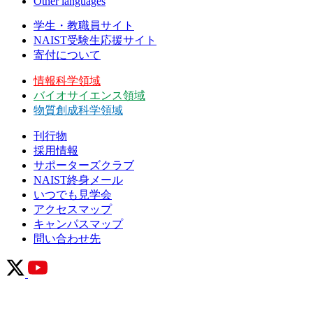
Other languages
学生・教職員サイト
NAIST受験生応援サイト
寄付について
情報科学領域
バイオサイエンス領域
物質創成科学領域
刊行物
採用情報
サポーターズクラブ
NAIST終身メール
いつでも見学会
アクセスマップ
キャンパスマップ
問い合わせ先