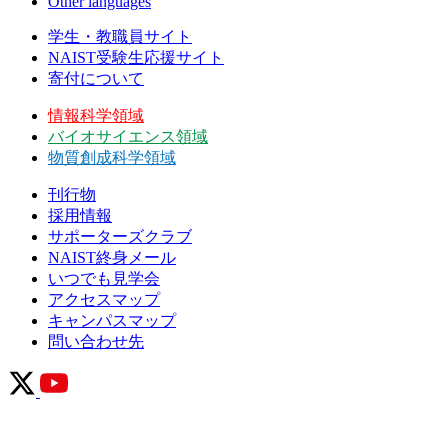
Other languages
学生・教職員サイト
NAIST受験生応援サイト
寄付について
情報科学領域
バイオサイエンス領域
物質創成科学領域
刊行物
採用情報
サポーターズクラブ
NAIST終身メール
いつでも見学会
アクセスマップ
キャンパスマップ
問い合わせ先