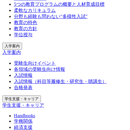
5つの教育プログラムの概要と人材育成目標
柔軟なカリキュラム
分野も経験も問わない"多様性入試"
教育の特色
教育の方針
学位授与
入学案内
入学案内
受験生向けイベント
各領域の受験生向け情報
入試情報
入試情報（科目等履修生・研究生・聴講生）
合格発表
学生支援・キャリア
学生支援・キャリア
Handbooks
学務関係
経済支援