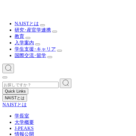
NAISTとは
研究･産官学連携
教育
入学案内
学生支援･キャリア
国際交流･留学
Quick Links
NAISTとは
NAISTとは
学長室
大学概要
J-PEAKS
情報公開