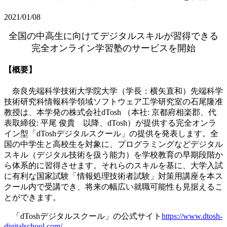
2021/01/08
全国の中高生に向けてデジタルスキルが習得できる
完全オンライン学習塾のサービスを開始
【概要】
奈良先端科学技術大学院大学（学長：横矢直和）先端科学
技術研究科情報科学領域ソフトウェア工学研究室の石尾隆准
教授は、本学発の株式会社dTosh （本社: 京都府相楽郡、代
表取締役: 平尾 俊貴 以降、dTosh）が提供する完全オンラ
イン型「dToshデジタルスクール」の提供を発表します。全
国の中学生と高校生を対象に、プログラミングなどデジタル
スキル（デジタル技術を扱う能力）を学校教育の早期段階か
ら体系的に習得させます。それらのスキルを基に、大学入試
に有利な国家試験「情報処理技術者試験」対策用講座を本ス
クール内で受講でき、将来の幅広い就職可能性も見据えるこ
とができます。
「dToshデジタルスクール」の公式サイト
https://www.dtosh-
digitalschool.com/