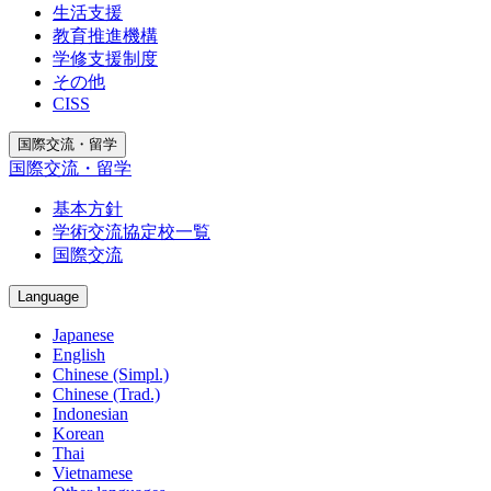
生活支援
教育推進機構
学修支援制度
その他
CISS
国際交流・留学
国際交流・留学
基本方針
学術交流協定校一覧
国際交流
Language
Japanese
English
Chinese (Simpl.)
Chinese (Trad.)
Indonesian
Korean
Thai
Vietnamese