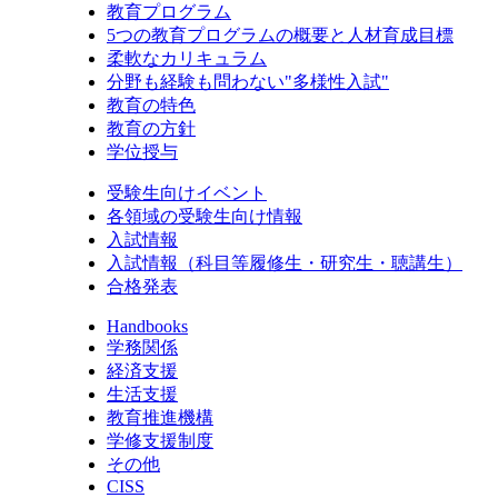
教育プログラム
5つの教育プログラムの概要と人材育成目標
柔軟なカリキュラム
分野も経験も問わない"多様性入試"
教育の特色
教育の方針
学位授与
受験生向けイベント
各領域の受験生向け情報
入試情報
入試情報（科目等履修生・研究生・聴講生）
合格発表
Handbooks
学務関係
経済支援
生活支援
教育推進機構
学修支援制度
その他
CISS