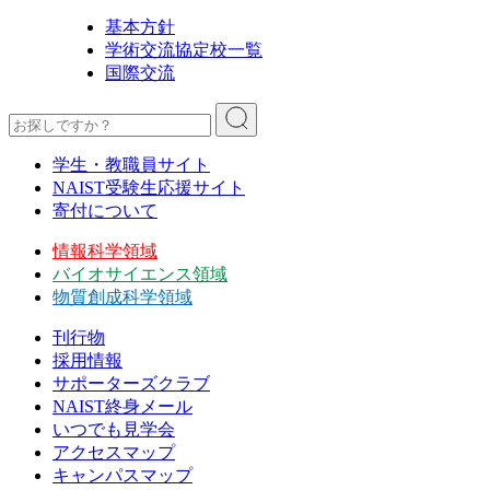
基本方針
学術交流協定校一覧
国際交流
学生・教職員サイト
NAIST受験生応援サイト
寄付について
情報科学領域
バイオサイエンス領域
物質創成科学領域
刊行物
採用情報
サポーターズクラブ
NAIST終身メール
いつでも見学会
アクセスマップ
キャンパスマップ