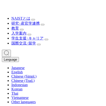
NAISTとは
研究･産官学連携
教育
入学案内
学生支援･キャリア
国際交流･留学
Language
Japanese
English
Chinese (Simpl.)
Chinese (Trad.)
Indonesian
Korean
Thai
Vietnamese
Other languages