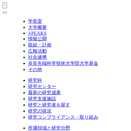
学長室
大学概要
J-PEAKS
情報公開
取組・計画
広報活動
社会連携
奈良先端科学技術大学院大学基金
その他
研究科
研究センター
最新の研究成果
研究支援施設
研究と研究者を探す
研究の状況
研究コンプライアンス・取り組み
所属領域と研究分野