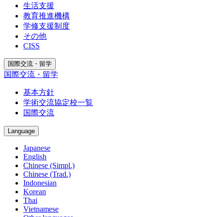
生活支援
教育推進機構
学修支援制度
その他
CISS
国際交流・留学
国際交流・留学
基本方針
学術交流協定校一覧
国際交流
Language
Japanese
English
Chinese (Simpl.)
Chinese (Trad.)
Indonesian
Korean
Thai
Vietnamese