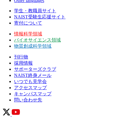
Other languages
学生・教職員サイト
NAIST受験生応援サイト
寄付について
情報科学領域
バイオサイエンス領域
物質創成科学領域
刊行物
採用情報
サポーターズクラブ
NAIST終身メール
いつでも見学会
アクセスマップ
キャンパスマップ
問い合わせ先