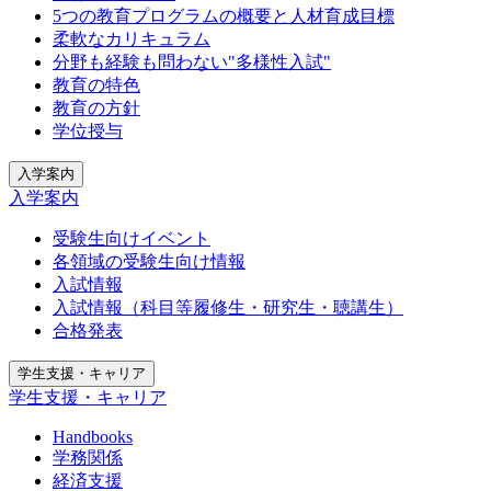
5つの教育プログラムの概要と人材育成目標
柔軟なカリキュラム
分野も経験も問わない"多様性入試"
教育の特色
教育の方針
学位授与
入学案内
入学案内
受験生向けイベント
各領域の受験生向け情報
入試情報
入試情報（科目等履修生・研究生・聴講生）
合格発表
学生支援・キャリア
学生支援・キャリア
Handbooks
学務関係
経済支援