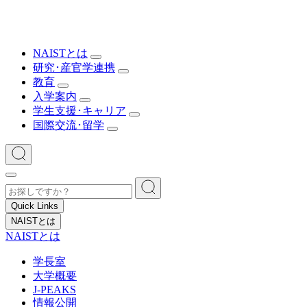
NAISTとは
研究･産官学連携
教育
入学案内
学生支援･キャリア
国際交流･留学
Quick Links
NAISTとは
NAISTとは
学長室
大学概要
J-PEAKS
情報公開