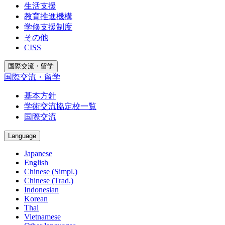
生活支援
教育推進機構
学修支援制度
その他
CISS
国際交流・留学
国際交流・留学
基本方針
学術交流協定校一覧
国際交流
Language
Japanese
English
Chinese (Simpl.)
Chinese (Trad.)
Indonesian
Korean
Thai
Vietnamese