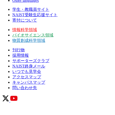
Other languages
学生・教職員サイト
NAIST受験生応援サイト
寄付について
情報科学領域
バイオサイエンス領域
物質創成科学領域
刊行物
採用情報
サポーターズクラブ
NAIST終身メール
いつでも見学会
アクセスマップ
キャンパスマップ
問い合わせ先