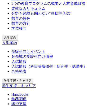
5つの教育プログラムの概要と人材育成目標
柔軟なカリキュラム
分野も経験も問わない"多様性入試"
教育の特色
教育の方針
学位授与
入学案内
入学案内
受験生向けイベント
各領域の受験生向け情報
入試情報
入試情報（科目等履修生・研究生・聴講生）
合格発表
学生支援・キャリア
学生支援・キャリア
Handbooks
学務関係
経済支援