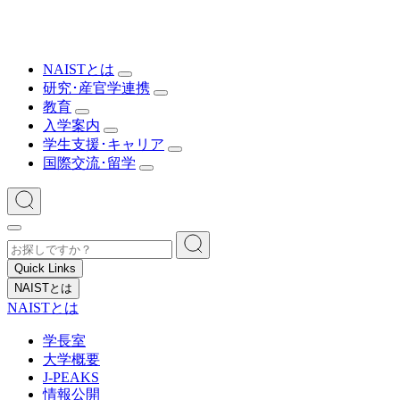
NAISTとは
研究･産官学連携
教育
入学案内
学生支援･キャリア
国際交流･留学
Quick Links
NAISTとは
NAISTとは
学長室
大学概要
J-PEAKS
情報公開