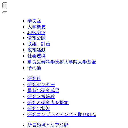
学長室
大学概要
J-PEAKS
情報公開
取組・計画
広報活動
社会連携
奈良先端科学技術大学院大学基金
その他
研究科
研究センター
最新の研究成果
研究支援施設
研究と研究者を探す
研究の状況
研究コンプライアンス・取り組み
所属領域と研究分野