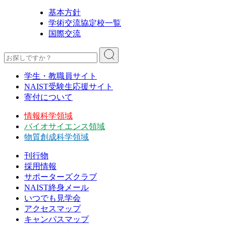
基本方針
学術交流協定校一覧
国際交流
学生・教職員サイト
NAIST受験生応援サイト
寄付について
情報科学領域
バイオサイエンス領域
物質創成科学領域
刊行物
採用情報
サポーターズクラブ
NAIST終身メール
いつでも見学会
アクセスマップ
キャンパスマップ