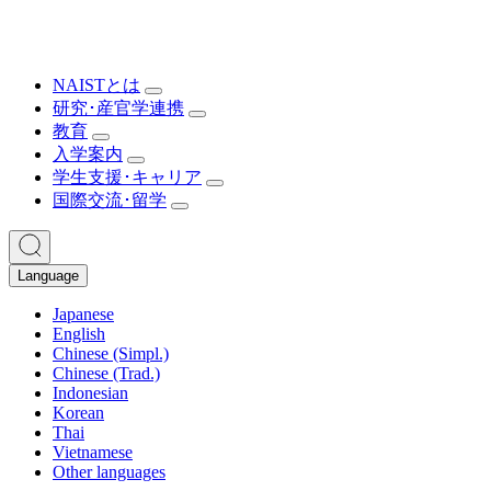
NAISTとは
研究･産官学連携
教育
入学案内
学生支援･キャリア
国際交流･留学
Language
Japanese
English
Chinese (Simpl.)
Chinese (Trad.)
Indonesian
Korean
Thai
Vietnamese
Other languages