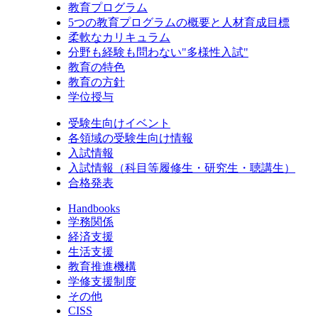
教育プログラム
5つの教育プログラムの概要と人材育成目標
柔軟なカリキュラム
分野も経験も問わない"多様性入試"
教育の特色
教育の方針
学位授与
受験生向けイベント
各領域の受験生向け情報
入試情報
入試情報（科目等履修生・研究生・聴講生）
合格発表
Handbooks
学務関係
経済支援
生活支援
教育推進機構
学修支援制度
その他
CISS