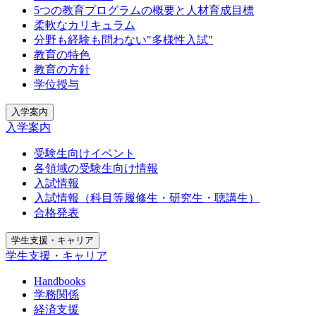
5つの教育プログラムの概要と人材育成目標
柔軟なカリキュラム
分野も経験も問わない"多様性入試"
教育の特色
教育の方針
学位授与
入学案内
入学案内
受験生向けイベント
各領域の受験生向け情報
入試情報
入試情報（科目等履修生・研究生・聴講生）
合格発表
学生支援・キャリア
学生支援・キャリア
Handbooks
学務関係
経済支援