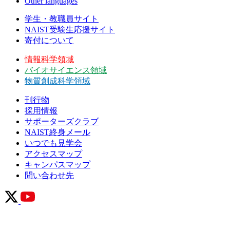
Other languages
学生・教職員サイト
NAIST受験生応援サイト
寄付について
情報科学領域
バイオサイエンス領域
物質創成科学領域
刊行物
採用情報
サポーターズクラブ
NAIST終身メール
いつでも見学会
アクセスマップ
キャンパスマップ
問い合わせ先