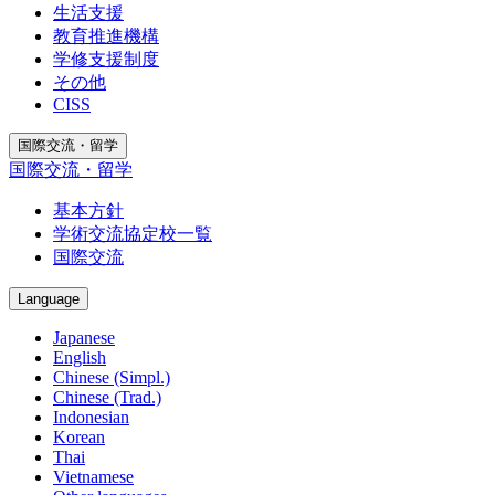
生活支援
教育推進機構
学修支援制度
その他
CISS
国際交流・留学
国際交流・留学
基本方針
学術交流協定校一覧
国際交流
Language
Japanese
English
Chinese (Simpl.)
Chinese (Trad.)
Indonesian
Korean
Thai
Vietnamese