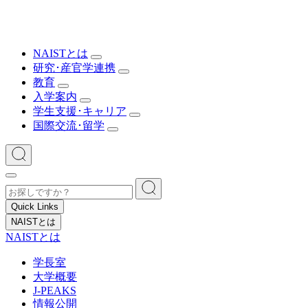
NAISTとは
研究･産官学連携
教育
入学案内
学生支援･キャリア
国際交流･留学
Quick Links
NAISTとは
NAISTとは
学長室
大学概要
J-PEAKS
情報公開