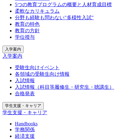
5つの教育プログラムの概要と人材育成目標
柔軟なカリキュラム
分野も経験も問わない"多様性入試"
教育の特色
教育の方針
学位授与
入学案内
入学案内
受験生向けイベント
各領域の受験生向け情報
入試情報
入試情報（科目等履修生・研究生・聴講生）
合格発表
学生支援・キャリア
学生支援・キャリア
Handbooks
学務関係
経済支援