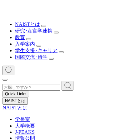
NAISTとは
研究･産官学連携
教育
入学案内
学生支援･キャリア
国際交流･留学
Quick Links
NAISTとは
NAISTとは
学長室
大学概要
J-PEAKS
情報公開