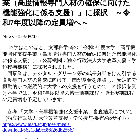
業（高度情報専門人材の確保に向けた
機能強化に係る支援）」に採択 ～令
和7年度以降の定員増へ～
News
2023/08/02
本学はこのほど、文部科学省の「令和5年度大学・高専機
能強化支援事業（高度情報専門人材の確保に向けた機能強化
に係る支援）」（公募機関：独立行政法人大学改革支援・学
位授与機構）に採択されました。
同事業は、デジタル・グリーン等の成長分野をけん引する
高度専門人材の育成に向けて、国が基金を創設し、安定的で
機動的かつ継続的に大学への支援を行うもので、本採択を受
け本学では、令和7年度以降の博士前期課程・博士後期課程
の定員増を予定しています。
参考 「大学・高専機能強化支援事業」審査結果について
（独立行政法人 大学改革支援・学位授与機構Webサイト）
https://www.niad.ac.jp/josei/media-
download/6621/da9cc86f26db2566/