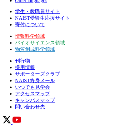
Other languages
学生・教職員サイト
NAIST受験生応援サイト
寄付について
情報科学領域
バイオサイエンス領域
物質創成科学領域
刊行物
採用情報
サポーターズクラブ
NAIST終身メール
いつでも見学会
アクセスマップ
キャンパスマップ
問い合わせ先