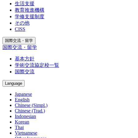
生活支援
教育推進機構
学修支援制度
その他
CISS
国際交流・留学
国際交流・留学
基本方針
学術交流協定校一覧
国際交流
Language
Japanese
English
Chinese (Simpl.)
Chinese (Trad.)
Indonesian
Korean
Thai
Vietnamese