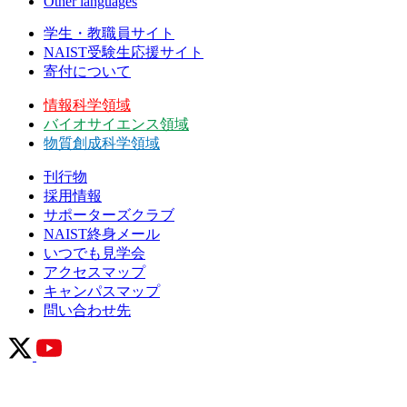
Other languages
学生・教職員サイト
NAIST受験生応援サイト
寄付について
情報科学領域
バイオサイエンス領域
物質創成科学領域
刊行物
採用情報
サポーターズクラブ
NAIST終身メール
いつでも見学会
アクセスマップ
キャンパスマップ
問い合わせ先