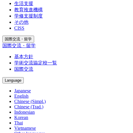
生活支援
教育推進機構
学修支援制度
その他
CISS
国際交流・留学
国際交流・留学
基本方針
学術交流協定校一覧
国際交流
Language
Japanese
English
Chinese (Simpl.)
Chinese (Trad.)
Indonesian
Korean
Thai
Vietnamese