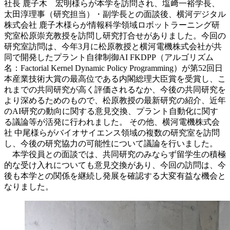
社長 鹿子木 宏明様らが本学を訪問され、塩﨑一裕学長、
太田淳理事（研究担当）・副学長との面談後、横河デジタル
株式会社 鹿子木様らが情報科学領域ロボットラーニング研
究室松原崇充教授を訪問し研究打合せがありました。今回の
研究室訪問は、今年3月に松原教授と横河電機株式会社が共
同で開発したプラント自律制御AI FKDPP（アルゴリズム
名：Factorial Kernel Dynamic Policy Programming）が第52回日
本産業技術大賞の最高位である内閣総理大臣賞を受賞し、こ
れまでの共同研究が高く評価されるなか、今後の共同研究を
より深めるためのもので、松原教授の最新研究の紹介、近年
のAI研究の動向に関する意見交換、プラント自動化に関す
る議論等が活発に行われました。 その他、横河電機株式会
社 中尾様らがバイオサイエンス領域の複数の研究室を訪問
し、今後の研究協力の可能性について議論を行いました。
本学役員との面談では、共同研究のみならず留学生の積極
的な受け入れについても意見交換があり、今回の訪問は、今
後も本学との関係を継続し発展を確認する大変有益な機会と
なりました。