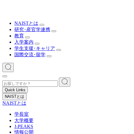
NAISTとは
研究･産官学連携
教育
入学案内
学生支援･キャリア
国際交流･留学
Quick Links
NAISTとは
NAISTとは
学長室
大学概要
J-PEAKS
情報公開