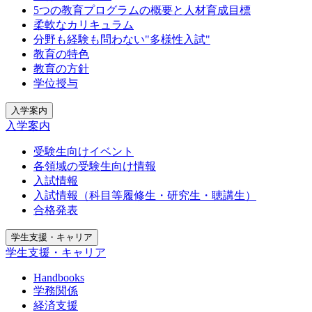
5つの教育プログラムの概要と人材育成目標
柔軟なカリキュラム
分野も経験も問わない"多様性入試"
教育の特色
教育の方針
学位授与
入学案内
入学案内
受験生向けイベント
各領域の受験生向け情報
入試情報
入試情報（科目等履修生・研究生・聴講生）
合格発表
学生支援・キャリア
学生支援・キャリア
Handbooks
学務関係
経済支援