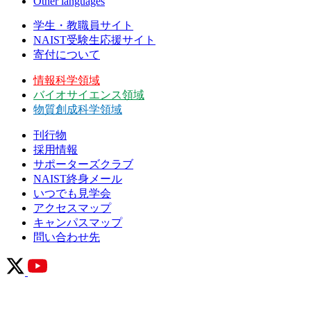
Other languages
学生・教職員サイト
NAIST受験生応援サイト
寄付について
情報科学領域
バイオサイエンス領域
物質創成科学領域
刊行物
採用情報
サポーターズクラブ
NAIST終身メール
いつでも見学会
アクセスマップ
キャンパスマップ
問い合わせ先