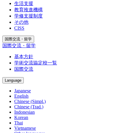
生活支援
教育推進機構
学修支援制度
その他
CISS
国際交流・留学
国際交流・留学
基本方針
学術交流協定校一覧
国際交流
Language
Japanese
English
Chinese (Simpl.)
Chinese (Trad.)
Indonesian
Korean
Thai
Vietnamese