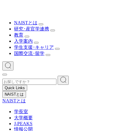
NAISTとは
研究･産官学連携
教育
入学案内
学生支援･キャリア
国際交流･留学
Quick Links
NAISTとは
NAISTとは
学長室
大学概要
J-PEAKS
情報公開