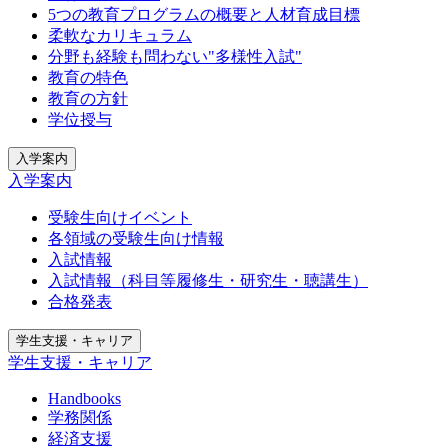
5つの教育プログラムの概要と人材育成目標
柔軟なカリキュラム
分野も経験も問わない"多様性入試"
教育の特色
教育の方針
学位授与
入学案内
入学案内
受験生向けイベント
各領域の受験生向け情報
入試情報
入試情報（科目等履修生・研究生・聴講生）
合格発表
学生支援・キャリア
学生支援・キャリア
Handbooks
学務関係
経済支援