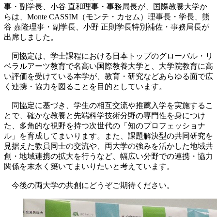
事・副学長、小谷 直和理事・事務局長が、国際教養大学か
らは、Monte CASSIM（モンテ・カセム）理事長・学長、熊
谷 嘉隆理事・副学長、小野 正則学長特別補佐・事務局長が
出席しました。
同協定は、学士課程における日本トップのグローバル・リ
ベラルアーツ教育で名高い国際教養大学と、大学院教育に高
い評価を受けている本学が、教育・研究などあらゆる面で広
く連携・協力を図ることを目的としています。
同協定に基づき、学生の相互交流や推薦入学を実施するこ
とで、確かな教養と先端科学技術分野の専門性を身につけ
た、多角的な視野を持つ次世代の「知のプロフェッショナ
ル」を育成してまいります。また、課題解決型の共同研究を
見据えた教員同士の交流や、両大学の強みを活かした地域共
創・地域連携の拡大を行うなど、幅広い分野での連携・協力
関係を末永く築いてまいりたいと考えています。
今後の両大学の共創にどうぞご期待ください。