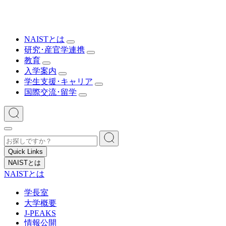
NAISTとは
研究･産官学連携
教育
入学案内
学生支援･キャリア
国際交流･留学
Quick Links
NAISTとは
NAISTとは
学長室
大学概要
J-PEAKS
情報公開