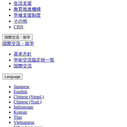
生活支援
教育推進機構
学修支援制度
その他
CISS
国際交流・留学
国際交流・留学
基本方針
学術交流協定校一覧
国際交流
Language
Japanese
English
Chinese (Simpl.)
Chinese (Trad.)
Indonesian
Korean
Thai
Vietnamese