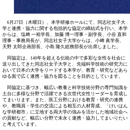
6月27日（木曜日）、本学研修ホールにて、同志社女子大
学と連携・協力に関する包括的な協定の締結式を行い、本学
からは、塩﨑 一裕学長、加藤 博一理事・副学長、小谷 直和
理事・事務局長が、同志社女子大学からは、小﨑 眞学長、
天野 太郎企画部長、小島 隆久総務部長が出席しました。
同協定は、140年を超える伝統の中で多彩な女性を社会に
送り出してきた同志社女子大学と、先端科学技術の研究力に
おいて日本の大学をリードする本学が、教育・研究などあら
ゆる面で広く連携・協力を図ることを目的としています。
同協定に基づき、幅広い教養と科学技術分野の専門知識を
土台に多様な分野で活躍できる次世代女性リーダーを育成し
てまいります。また、医工分野における教育・研究の連携
や、教職員・学生の交流による相互の人材育成、「けいはん
な学研都市」に立地する両大学の強みを活かした地域社会へ
の貢献など、幅広い分野で末永く連携・協力してまいりたい
と考えています。