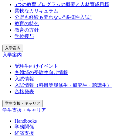
5つの教育プログラムの概要と人材育成目標
柔軟なカリキュラム
分野も経験も問わない"多様性入試"
教育の特色
教育の方針
学位授与
入学案内
入学案内
受験生向けイベント
各領域の受験生向け情報
入試情報
入試情報（科目等履修生・研究生・聴講生）
合格発表
学生支援・キャリア
学生支援・キャリア
Handbooks
学務関係
経済支援