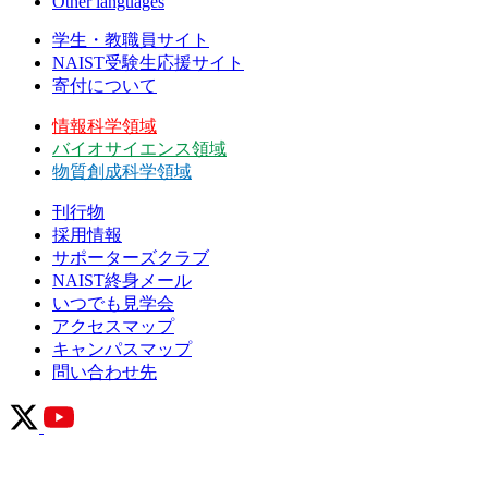
Other languages
学生・教職員サイト
NAIST受験生応援サイト
寄付について
情報科学領域
バイオサイエンス領域
物質創成科学領域
刊行物
採用情報
サポーターズクラブ
NAIST終身メール
いつでも見学会
アクセスマップ
キャンパスマップ
問い合わせ先