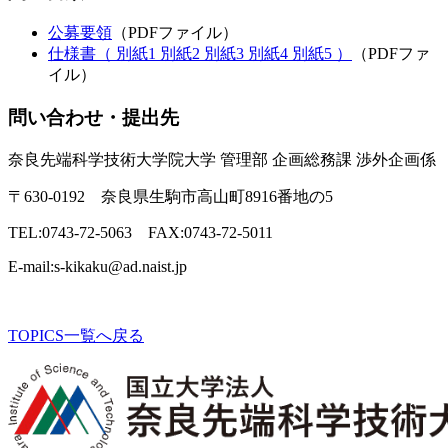
公募要領
（PDFファイル）
仕様書（
別紙1
別紙2
別紙3
別紙4
別紙5 ）
（PDFファ
イル）
問い合わせ・提出先
奈良先端科学技術大学院大学 管理部 企画総務課 渉外企画係
〒
630-0192
奈良県生駒市高山町
8916
番地の
5
TEL:0743-72-5063
FAX:0743-72-5011
E-mail:s-kikaku@ad.naist.jp
TOPICS一覧へ戻る