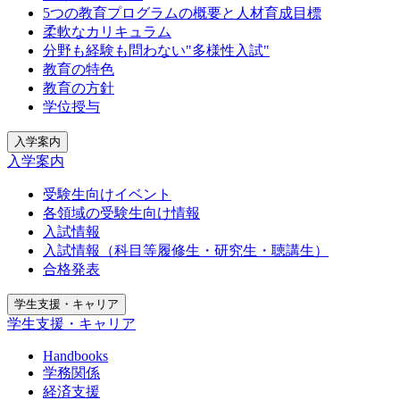
5つの教育プログラムの概要と人材育成目標
柔軟なカリキュラム
分野も経験も問わない"多様性入試"
教育の特色
教育の方針
学位授与
入学案内
入学案内
受験生向けイベント
各領域の受験生向け情報
入試情報
入試情報（科目等履修生・研究生・聴講生）
合格発表
学生支援・キャリア
学生支援・キャリア
Handbooks
学務関係
経済支援