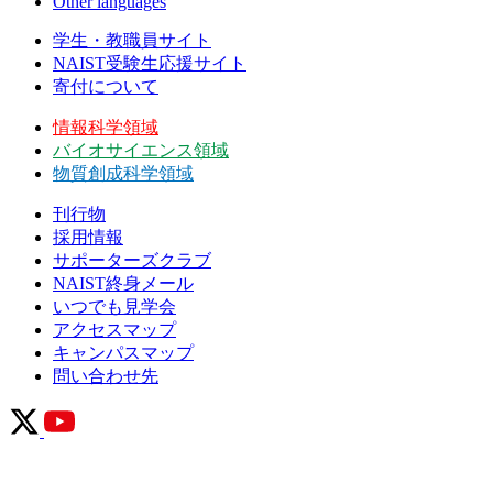
Other languages
学生・教職員サイト
NAIST受験生応援サイト
寄付について
情報科学領域
バイオサイエンス領域
物質創成科学領域
刊行物
採用情報
サポーターズクラブ
NAIST終身メール
いつでも見学会
アクセスマップ
キャンパスマップ
問い合わせ先