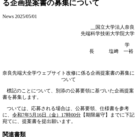
る企画提案書の募集について
News
2025/05/01
国立大学法人奈良
先端科学技術大学院大学
学
長 塩﨑 一裕
奈良先端大全学ウェブサイト改修に係る企画提案書の募集に
ついて
標記のことについて、別添の公募要領に基づいた企画提案
書を募集します。
ついては、応募される場合は、公募要領、仕様書を参考
に、
令和
7
年
5
月
16
日（金）
17
時
00
分
【期限厳守】までに下記
宛てに、提案書を提出願います。
関連書類