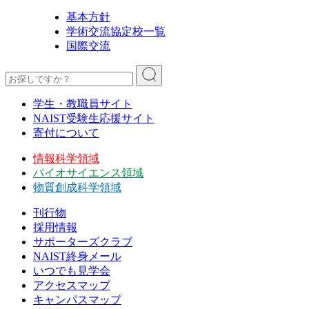
基本方針
学術交流協定校一覧
国際交流
学生・教職員サイト
NAIST受験生応援サイト
寄付について
情報科学領域
バイオサイエンス領域
物質創成科学領域
刊行物
採用情報
サポーターズクラブ
NAIST終身メール
いつでも見学会
アクセスマップ
キャンパスマップ