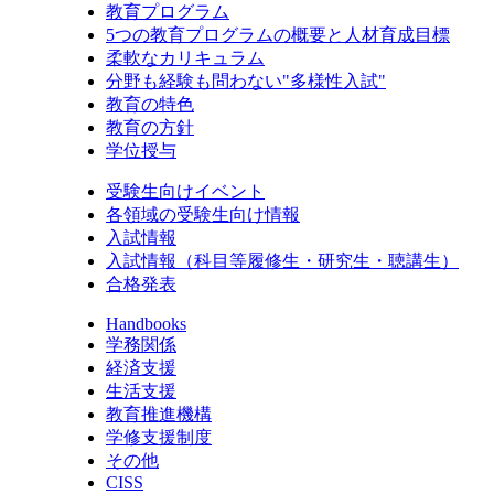
教育プログラム
5つの教育プログラムの概要と人材育成目標
柔軟なカリキュラム
分野も経験も問わない"多様性入試"
教育の特色
教育の方針
学位授与
受験生向けイベント
各領域の受験生向け情報
入試情報
入試情報（科目等履修生・研究生・聴講生）
合格発表
Handbooks
学務関係
経済支援
生活支援
教育推進機構
学修支援制度
その他
CISS