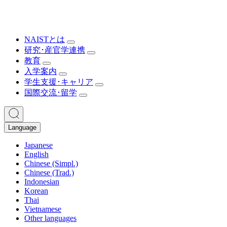
NAISTとは
研究･産官学連携
教育
入学案内
学生支援･キャリア
国際交流･留学
Language
Japanese
English
Chinese (Simpl.)
Chinese (Trad.)
Indonesian
Korean
Thai
Vietnamese
Other languages