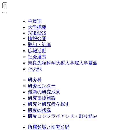
学長室
大学概要
J-PEAKS
情報公開
取組・計画
広報活動
社会連携
奈良先端科学技術大学院大学基金
その他
研究科
研究センター
最新の研究成果
研究支援施設
研究と研究者を探す
研究の状況
研究コンプライアンス・取り組み
所属領域と研究分野