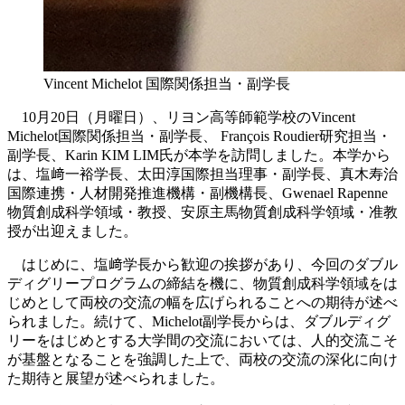
Vincent Michelot 国際関係担当・副学長
10月20日（月曜日）、リヨン高等師範学校のVincent
Michelot国際関係担当・副学長、 François Roudier研究担当・
副学長、Karin KIM LIM氏が本学を訪問しました。本学から
は、塩﨑一裕学長、太田淳国際担当理事・副学長、真木寿治
国際連携・人材開発推進機構・副機構長、Gwenael Rapenne
物質創成科学領域・教授、安原主馬物質創成科学領域・准教
授が出迎えました。
はじめに、塩﨑学長から歓迎の挨拶があり、今回のダブル
ディグリープログラムの締結を機に、物質創成科学領域をは
じめとして両校の交流の幅を広げられることへの期待が述べ
られました。続けて、Michelot副学長からは、ダブルディグ
リーをはじめとする大学間の交流においては、人的交流こそ
が基盤となることを強調した上で、両校の交流の深化に向け
た期待と展望が述べられました。