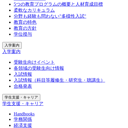
5つの教育プログラムの概要と人材育成目標
柔軟なカリキュラム
分野も経験も問わない"多様性入試"
教育の特色
教育の方針
学位授与
入学案内
入学案内
受験生向けイベント
各領域の受験生向け情報
入試情報
入試情報（科目等履修生・研究生・聴講生）
合格発表
学生支援・キャリア
学生支援・キャリア
Handbooks
学務関係
経済支援