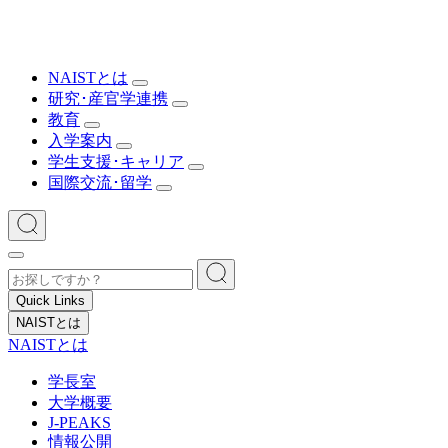
NAISTとは
研究･産官学連携
教育
入学案内
学生支援･キャリア
国際交流･留学
Quick Links
NAISTとは
NAISTとは
学長室
大学概要
J-PEAKS
情報公開