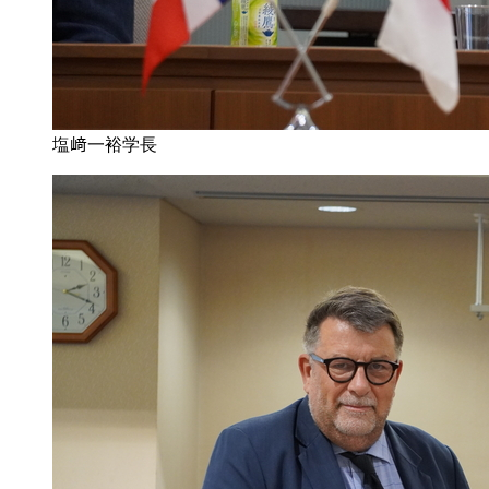
塩﨑一裕学長