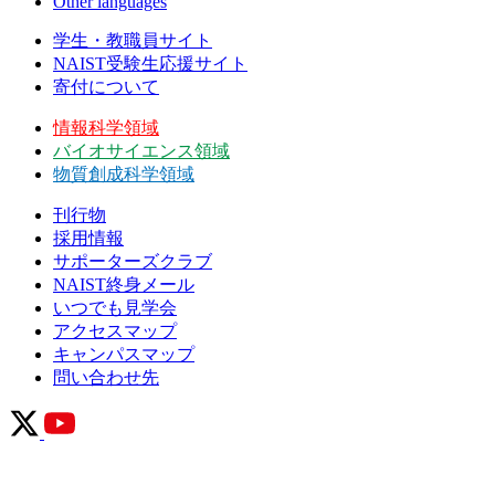
Other languages
学生・教職員サイト
NAIST受験生応援サイト
寄付について
情報科学領域
バイオサイエンス領域
物質創成科学領域
刊行物
採用情報
サポーターズクラブ
NAIST終身メール
いつでも見学会
アクセスマップ
キャンパスマップ
問い合わせ先