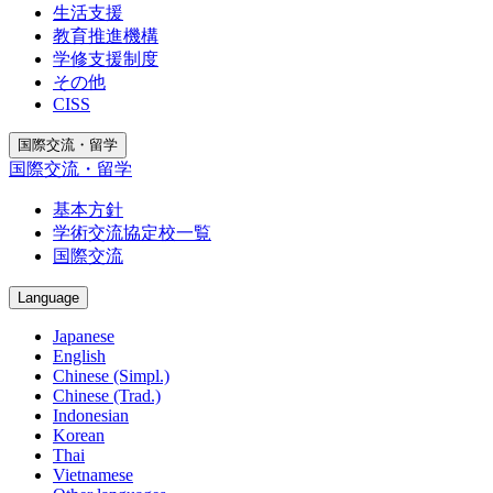
生活支援
教育推進機構
学修支援制度
その他
CISS
国際交流・留学
国際交流・留学
基本方針
学術交流協定校一覧
国際交流
Language
Japanese
English
Chinese (Simpl.)
Chinese (Trad.)
Indonesian
Korean
Thai
Vietnamese