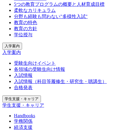
5つの教育プログラムの概要と人材育成目標
柔軟なカリキュラム
分野も経験も問わない"多様性入試"
教育の特色
教育の方針
学位授与
入学案内
入学案内
受験生向けイベント
各領域の受験生向け情報
入試情報
入試情報（科目等履修生・研究生・聴講生）
合格発表
学生支援・キャリア
学生支援・キャリア
Handbooks
学務関係
経済支援