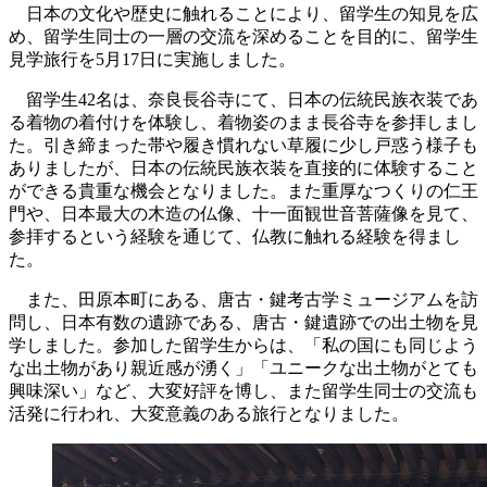
日本の文化や歴史に触れることにより、留学生の知見を広
め、留学生同士の一層の交流を深めることを目的に、留学生
見学旅行を5月17日に実施しました。
留学生42名は、奈良長谷寺にて、日本の伝統民族衣装であ
る着物の着付けを体験し、着物姿のまま長谷寺を参拝しまし
た。引き締まった帯や履き慣れない草履に少し戸惑う様子も
ありましたが、日本の伝統民族衣装を直接的に体験すること
ができる貴重な機会となりました。また重厚なつくりの仁王
門や、日本最大の木造の仏像、十一面観世音菩薩像を見て、
参拝するという経験を通じて、仏教に触れる経験を得まし
た。
また、田原本町にある、唐古・鍵考古学ミュージアムを訪
問し、日本有数の遺跡である、唐古・鍵遺跡での出土物を見
学しました。参加した留学生からは、「私の国にも同じよう
な出土物があり親近感が湧く」「ユニークな出土物がとても
興味深い」など、大変好評を博し、また留学生同士の交流も
活発に行われ、大変意義のある旅行となりました。