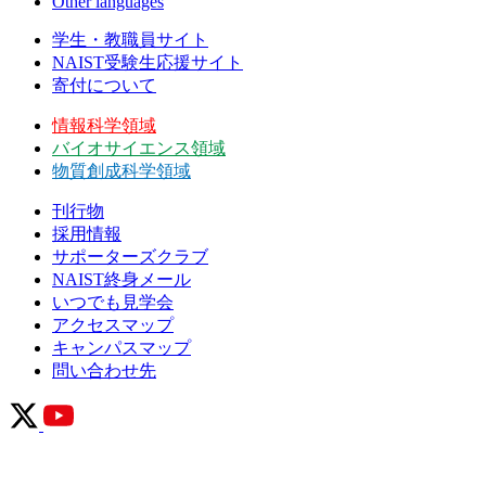
Other languages
学生・教職員サイト
NAIST受験生応援サイト
寄付について
情報科学領域
バイオサイエンス領域
物質創成科学領域
刊行物
採用情報
サポーターズクラブ
NAIST終身メール
いつでも見学会
アクセスマップ
キャンパスマップ
問い合わせ先