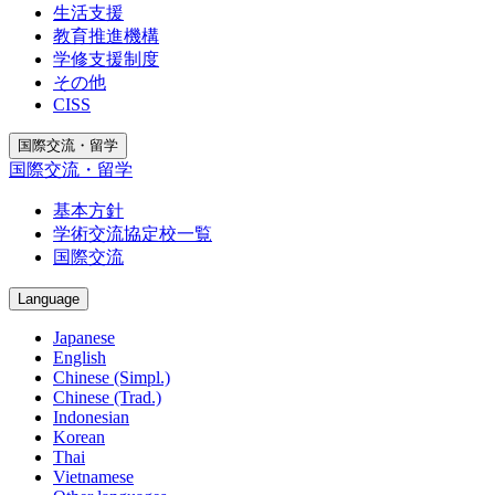
生活支援
教育推進機構
学修支援制度
その他
CISS
国際交流・留学
国際交流・留学
基本方針
学術交流協定校一覧
国際交流
Language
Japanese
English
Chinese (Simpl.)
Chinese (Trad.)
Indonesian
Korean
Thai
Vietnamese