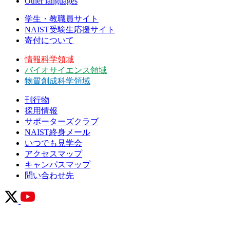
Other languages
学生・教職員サイト
NAIST受験生応援サイト
寄付について
情報科学領域
バイオサイエンス領域
物質創成科学領域
刊行物
採用情報
サポーターズクラブ
NAIST終身メール
いつでも見学会
アクセスマップ
キャンパスマップ
問い合わせ先