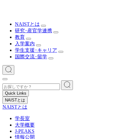
NAISTとは
研究･産官学連携
教育
入学案内
学生支援･キャリア
国際交流･留学
Quick Links
NAISTとは
NAISTとは
学長室
大学概要
J-PEAKS
情報公開