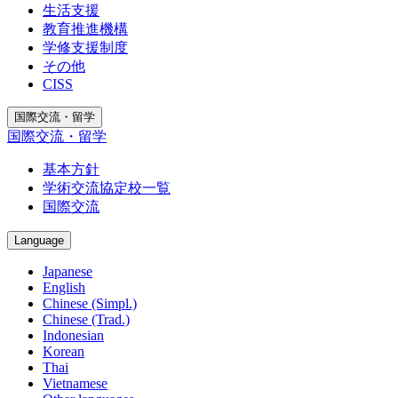
生活支援
教育推進機構
学修支援制度
その他
CISS
国際交流・留学
国際交流・留学
基本方針
学術交流協定校一覧
国際交流
Language
Japanese
English
Chinese (Simpl.)
Chinese (Trad.)
Indonesian
Korean
Thai
Vietnamese