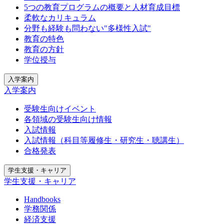
5つの教育プログラムの概要と人材育成目標
柔軟なカリキュラム
分野も経験も問わない"多様性入試"
教育の特色
教育の方針
学位授与
入学案内
入学案内
受験生向けイベント
各領域の受験生向け情報
入試情報
入試情報（科目等履修生・研究生・聴講生）
合格発表
学生支援・キャリア
学生支援・キャリア
Handbooks
学務関係
経済支援