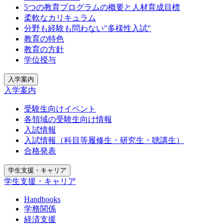
5つの教育プログラムの概要と人材育成目標
柔軟なカリキュラム
分野も経験も問わない"多様性入試"
教育の特色
教育の方針
学位授与
入学案内
入学案内
受験生向けイベント
各領域の受験生向け情報
入試情報
入試情報（科目等履修生・研究生・聴講生）
合格発表
学生支援・キャリア
学生支援・キャリア
Handbooks
学務関係
経済支援