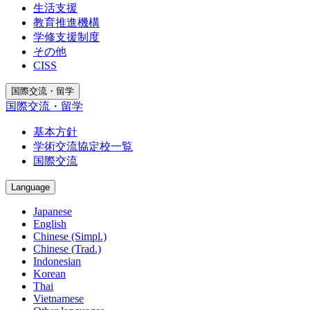
生活支援
教育推進機構
学修支援制度
その他
CISS
国際交流・留学
国際交流・留学
基本方針
学術交流協定校一覧
国際交流
Language
Japanese
English
Chinese (Simpl.)
Chinese (Trad.)
Indonesian
Korean
Thai
Vietnamese