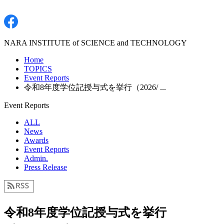
NARA INSTITUTE of SCIENCE and TECHNOLOGY
Home
TOPICS
Event Reports
令和8年度学位記授与式を挙行（2026/ ...
Event Reports
ALL
News
Awards
Event Reports
Admin.
Press Release
令和8年度学位記授与式を挙行