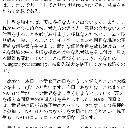
は、これまでも、そしてとりわけ現代においても、発展をも
たらす源泉である。」
世界を旅すれば、実に多様な人々と出会います。また、こ
れから社会に旅立ち、考え方の違う人、意見の合わない人と
仕事をすることも必ずあります。多様な人たちとチームで取
り組み、協力することで、イノベーションや困難な課題の革
新的な解決策を生み出し、新たな価値創造を成し遂げる。そ
んな経験の中で多様な視点や柔軟な思考法を身に付け、見え
る風景も変わっていくことに気づくでしょう。あなたの
"Outgrow your limits"は、奈良先端大を修了してからも続くの
です。
改めて、本日、本学修了の日をこうして迎えたことにお祝
いを申し上げたいと思います。今日、あなたは、これまでに
NAISTで学び、この世界をより良くしようとしている1万人
を超える同窓生の仲間入りを果たしました。NAIST同窓会
は、世界中に広がる修了生のネットワークです。ぜひ積極的
に参加し、NAISTとのつながりを大切にしてください。修了
生も、NAISTコミュニティの大切な一員です。