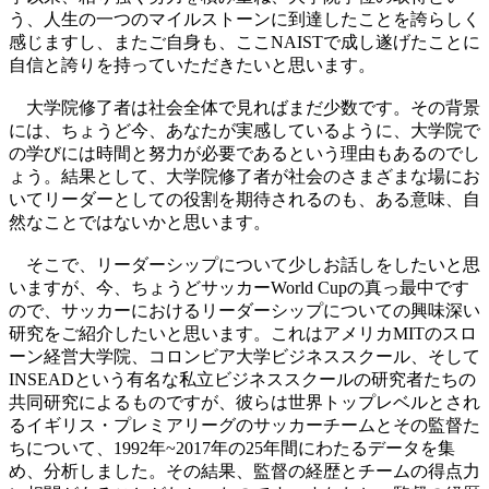
う、人生の一つのマイルストーンに到達したことを誇らしく
感じますし、またご自身も、ここNAISTで成し遂げたことに
自信と誇りを持っていただきたいと思います。
大学院修了者は社会全体で見ればまだ少数です。その背景
には、ちょうど今、あなたが実感しているように、大学院で
の学びには時間と努力が必要であるという理由もあるのでし
ょう。結果として、大学院修了者が社会のさまざまな場にお
いてリーダーとしての役割を期待されるのも、ある意味、自
然なことではないかと思います。
そこで、リーダーシップについて少しお話しをしたいと思
いますが、今、ちょうどサッカーWorld Cupの真っ最中です
ので、サッカーにおけるリーダーシップについての興味深い
研究をご紹介したいと思います。これはアメリカMITのスロ
ーン経営大学院、コロンビア大学ビジネススクール、そして
INSEADという有名な私立ビジネススクールの研究者たちの
共同研究によるものですが、彼らは世界トップレベルとされ
るイギリス・プレミアリーグのサッカーチームとその監督た
ちについて、1992年~2017年の25年間にわたるデータを集
め、分析しました。その結果、監督の経歴とチームの得点力