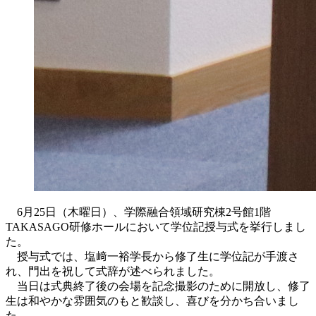
6月25日（木曜日）、学際融合領域研究棟2号館1階
TAKASAGO研修ホールにおいて学位記授与式を挙行しまし
た。
授与式では、塩﨑一裕学長から修了生に学位記が手渡さ
れ、門出を祝して式辞が述べられました。
当日は式典終了後の会場を記念撮影のために開放し、修了
生は和やかな雰囲気のもと歓談し、喜びを分かち合いまし
た。