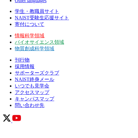
Other languages
学生・教職員サイト
NAIST受験生応援サイト
寄付について
情報科学領域
バイオサイエンス領域
物質創成科学領域
刊行物
採用情報
サポーターズクラブ
NAIST終身メール
いつでも見学会
アクセスマップ
キャンパスマップ
問い合わせ先