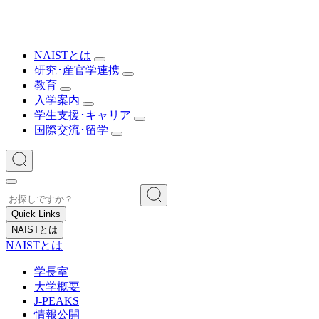
NAISTとは
研究･産官学連携
教育
入学案内
学生支援･キャリア
国際交流･留学
Quick Links
NAISTとは
NAISTとは
学長室
大学概要
J-PEAKS
情報公開