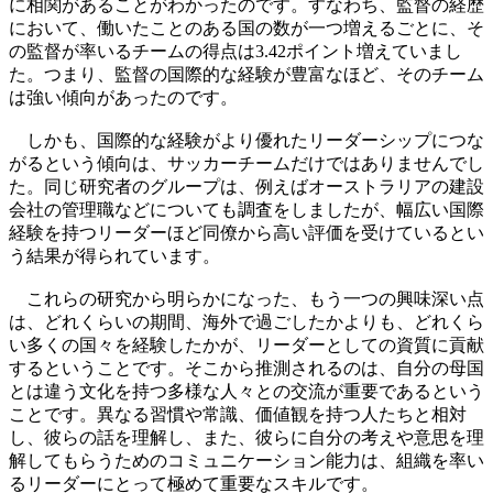
に相関があることがわかったのです。すなわち、監督の経歴
において、働いたことのある国の数が一つ増えるごとに、そ
の監督が率いるチームの得点は3.42ポイント増えていまし
た。つまり、監督の国際的な経験が豊富なほど、そのチーム
は強い傾向があったのです。
しかも、国際的な経験がより優れたリーダーシップにつな
がるという傾向は、サッカーチームだけではありませんでし
た。同じ研究者のグループは、例えばオーストラリアの建設
会社の管理職などについても調査をしましたが、幅広い国際
経験を持つリーダーほど同僚から高い評価を受けているとい
う結果が得られています。
これらの研究から明らかになった、もう一つの興味深い点
は、どれくらいの期間、海外で過ごしたかよりも、どれくら
い多くの国々を経験したかが、リーダーとしての資質に貢献
するということです。そこから推測されるのは、自分の母国
とは違う文化を持つ多様な人々との交流が重要であるという
ことです。異なる習慣や常識、価値観を持つ人たちと相対
し、彼らの話を理解し、また、彼らに自分の考えや意思を理
解してもらうためのコミュニケーション能力は、組織を率い
るリーダーにとって極めて重要なスキルです。