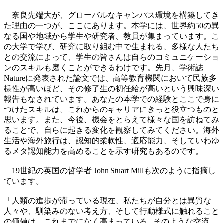
奈良先端大が、グローバルなキャンパス環境を構築してき
た理由の一つが、ここにあります。本学には、世界約50の異
なる国や地域から学生や研究者、教員が集まっています。こ
の大学で学び、研究に取り組む中で生まれる、多様な人たち
との交流によって、学生の皆さんは自らのコミュニケーショ
ンのスキルも磨くことができるわけです。先月、学術誌
Natureに発表された論文では、高等教育機関において民族多
様性が高いほど、その修了生の初任給が高いという興味深い
報告もなされています。あなたの本学での経験とここで身に
つけたスキルは、これからのキャリアにきっと役立つものと
思います。また、今後、機会をとらえて様々な国を訪ねてみ
ることで、自らに起きる変化を観察してみてください。海外
生活や海外旅行は、認知的柔軟性、適応能力、そしていわゆ
るメタ認知能力を高めることを示す研究もあるのです。
19世紀の英国の哲学者 John Stuart Millも次のように指摘し
ています。
「人類の進歩が滞っている現在、私たちが自分とは異質な
人々や、馴染みのない考え方、そして行動様式に触れること
の価値は、これまでになく高まっている...そのような交流