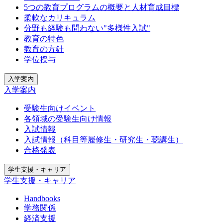
5つの教育プログラムの概要と人材育成目標
柔軟なカリキュラム
分野も経験も問わない"多様性入試"
教育の特色
教育の方針
学位授与
入学案内
入学案内
受験生向けイベント
各領域の受験生向け情報
入試情報
入試情報（科目等履修生・研究生・聴講生）
合格発表
学生支援・キャリア
学生支援・キャリア
Handbooks
学務関係
経済支援