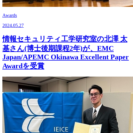
Awards
2024.05.27
情報セキュリティ工学研究室の北澤 太
基さん(博士後期課程2年)が、EMC
Japan/APEMC Okinawa Excellent Paper
Awardを受賞