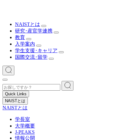
NAISTとは
研究･産官学連携
教育
入学案内
学生支援･キャリア
国際交流･留学
Quick Links
NAISTとは
NAISTとは
学長室
大学概要
J-PEAKS
情報公開