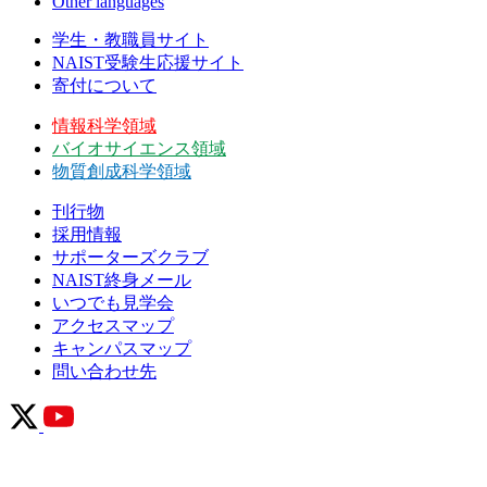
Other languages
学生・教職員サイト
NAIST受験生応援サイト
寄付について
情報科学領域
バイオサイエンス領域
物質創成科学領域
刊行物
採用情報
サポーターズクラブ
NAIST終身メール
いつでも見学会
アクセスマップ
キャンパスマップ
問い合わせ先