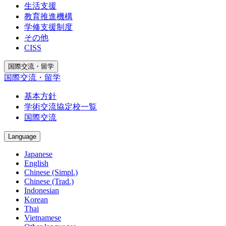
生活支援
教育推進機構
学修支援制度
その他
CISS
国際交流・留学
国際交流・留学
基本方針
学術交流協定校一覧
国際交流
Language
Japanese
English
Chinese (Simpl.)
Chinese (Trad.)
Indonesian
Korean
Thai
Vietnamese