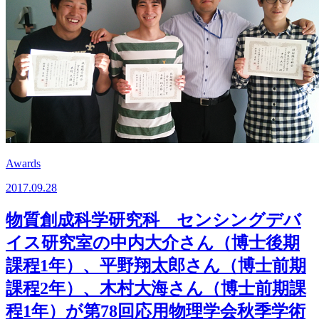
Awards
2017.09.28
物質創成科学研究科 センシングデバ
イス研究室の中内大介さん（博士後期
課程1年）、平野翔太郎さん（博士前期
課程2年）、木村大海さん（博士前期課
程1年）が第78回応用物理学会秋季学術