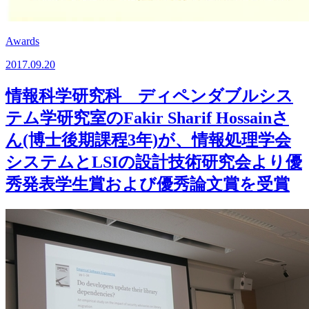
Awards
2017.09.20
情報科学研究科 ディペンダブルシス
テム学研究室のFakir Sharif Hossainさ
ん(博士後期課程3年)が、情報処理学会
システムとLSIの設計技術研究会より優
秀発表学生賞および優秀論文賞を受賞