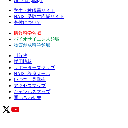
Other languages
学生・教職員サイト
NAIST受験生応援サイト
寄付について
情報科学領域
バイオサイエンス領域
物質創成科学領域
刊行物
採用情報
サポーターズクラブ
NAIST終身メール
いつでも見学会
アクセスマップ
キャンパスマップ
問い合わせ先