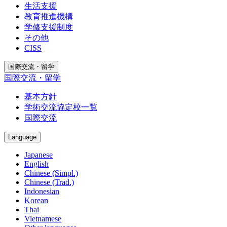
生活支援
教育推進機構
学修支援制度
その他
CISS
国際交流・留学
国際交流・留学
基本方針
学術交流協定校一覧
国際交流
Language
Japanese
English
Chinese (Simpl.)
Chinese (Trad.)
Indonesian
Korean
Thai
Vietnamese