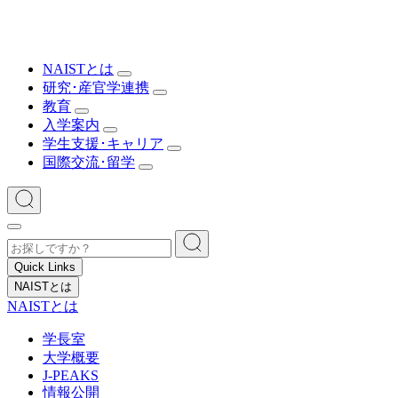
NAISTとは
研究･産官学連携
教育
入学案内
学生支援･キャリア
国際交流･留学
Quick Links
NAISTとは
NAISTとは
学長室
大学概要
J-PEAKS
情報公開