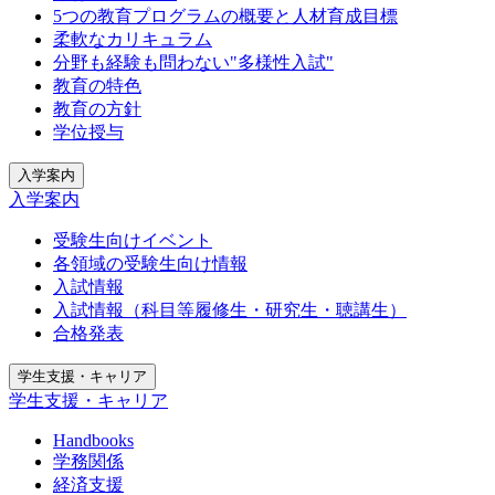
5つの教育プログラムの概要と人材育成目標
柔軟なカリキュラム
分野も経験も問わない"多様性入試"
教育の特色
教育の方針
学位授与
入学案内
入学案内
受験生向けイベント
各領域の受験生向け情報
入試情報
入試情報（科目等履修生・研究生・聴講生）
合格発表
学生支援・キャリア
学生支援・キャリア
Handbooks
学務関係
経済支援