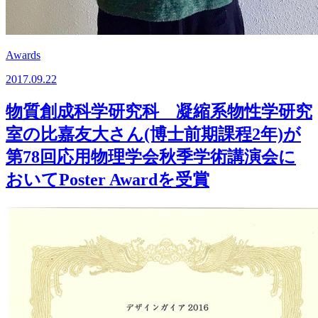
Awards
2017.09.22
物質創成科学研究科 凝縮系物性学研究
室の比嘉友大さん(博士前期課程2年)が
第78回応用物理学会秋季学術講演会に
おいてPoster Awardを受賞