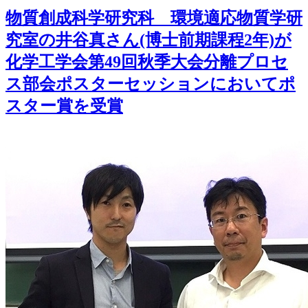
物質創成科学研究科 環境適応物質学研
究室の井谷真さん(博士前期課程2年)が
化学工学会第49回秋季大会分離プロセ
ス部会ポスターセッションにおいてポ
スター賞を受賞