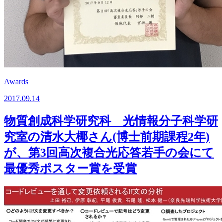
Awards
2017.09.14
物質創成科学研究科 光情報分子科学研
究室の清水大椰さん(博士前期課程2年)
が、第3回高次複合光応答若手の会にて
最優秀ポスター賞を受賞