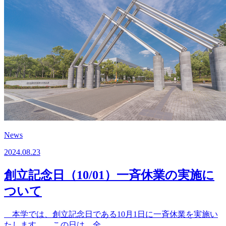
News
2024.08.23
創立記念日（10/01）一斉休業の実施に
ついて
本学では、創立記念日である10月1日に一斉休業を実施い
たします。 この日は、全...