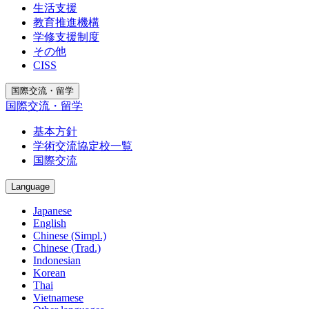
生活支援
教育推進機構
学修支援制度
その他
CISS
国際交流・留学
国際交流・留学
基本方針
学術交流協定校一覧
国際交流
Language
Japanese
English
Chinese (Simpl.)
Chinese (Trad.)
Indonesian
Korean
Thai
Vietnamese