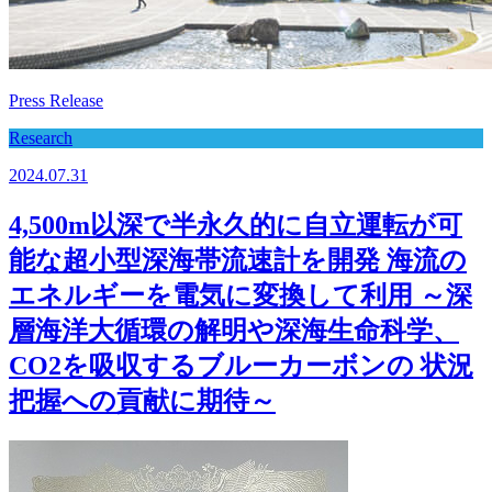
Press Release
Research
2024.07.31
4,500m以深で半永久的に自立運転が可
能な超小型深海帯流速計を開発 海流の
エネルギーを電気に変換して利用 ～深
層海洋大循環の解明や深海生命科学、
CO2を吸収するブルーカーボンの 状況
把握への貢献に期待～