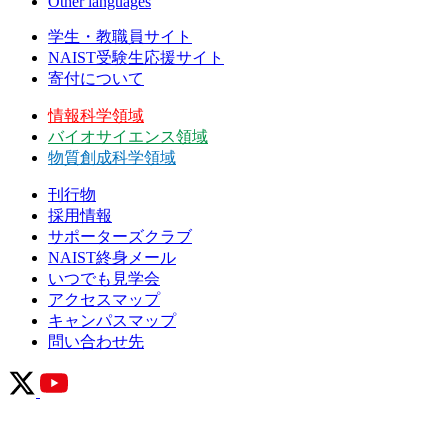
Other languages
学生・教職員サイト
NAIST受験生応援サイト
寄付について
情報科学領域
バイオサイエンス領域
物質創成科学領域
刊行物
採用情報
サポーターズクラブ
NAIST終身メール
いつでも見学会
アクセスマップ
キャンパスマップ
問い合わせ先