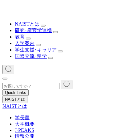
NAISTとは
研究･産官学連携
教育
入学案内
学生支援･キャリア
国際交流･留学
Quick Links
NAISTとは
NAISTとは
学長室
大学概要
J-PEAKS
情報公開