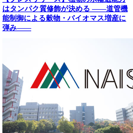
はタンパク質修飾が決める ――道管機
能制御による穀物・バイオマス増産に
弾み――