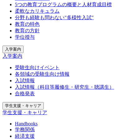
5つの教育プログラムの概要と人材育成目標
柔軟なカリキュラム
分野も経験も問わない"多様性入試"
教育の特色
教育の方針
学位授与
入学案内
入学案内
受験生向けイベント
各領域の受験生向け情報
入試情報
入試情報（科目等履修生・研究生・聴講生）
合格発表
学生支援・キャリア
学生支援・キャリア
Handbooks
学務関係
経済支援