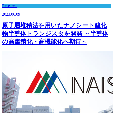
Research
2023.06.09
原子層堆積法を用いたナノシート酸化
物半導体トランジスタを開発 ～半導体
の高集積化・高機能化へ期待～