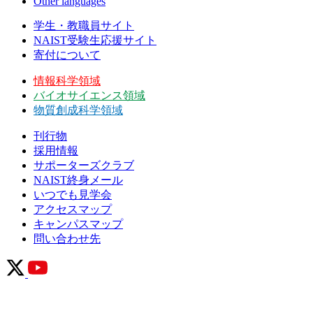
Other languages
学生・教職員サイト
NAIST受験生応援サイト
寄付について
情報科学領域
バイオサイエンス領域
物質創成科学領域
刊行物
採用情報
サポーターズクラブ
NAIST終身メール
いつでも見学会
アクセスマップ
キャンパスマップ
問い合わせ先