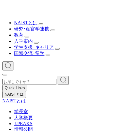
NAISTとは
研究･産官学連携
教育
入学案内
学生支援･キャリア
国際交流･留学
Quick Links
NAISTとは
NAISTとは
学長室
大学概要
J-PEAKS
情報公開