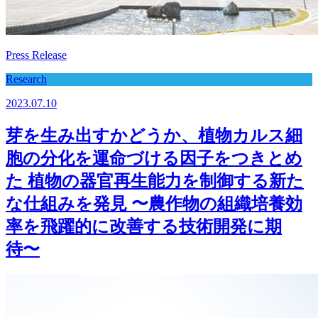
Press Release
Research
2023.07.10
芽を生み出すかどうか、植物カルス細
胞の分化を運命づける因子をつきとめ
た 植物の器官再生能力を制御する新た
な仕組みを発見 〜農作物の組織培養効
率を飛躍的に改善する技術開発に期
待〜