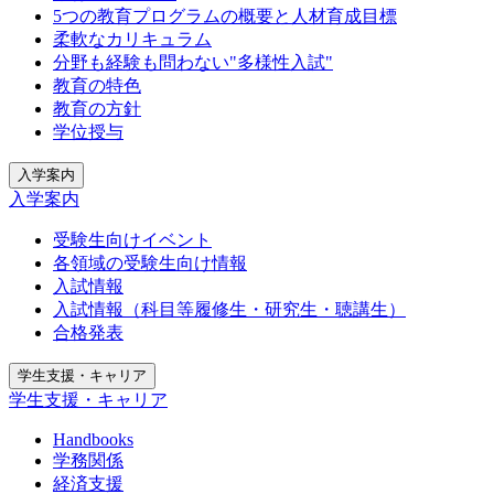
5つの教育プログラムの概要と人材育成目標
柔軟なカリキュラム
分野も経験も問わない"多様性入試"
教育の特色
教育の方針
学位授与
入学案内
入学案内
受験生向けイベント
各領域の受験生向け情報
入試情報
入試情報（科目等履修生・研究生・聴講生）
合格発表
学生支援・キャリア
学生支援・キャリア
Handbooks
学務関係
経済支援