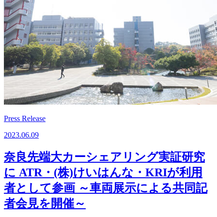
Press Release
2023.06.09
奈良先端大カーシェアリング実証研究
に ATR・(株)けいはんな・KRIが利用
者として参画 ～車両展示による共同記
者会見を開催～