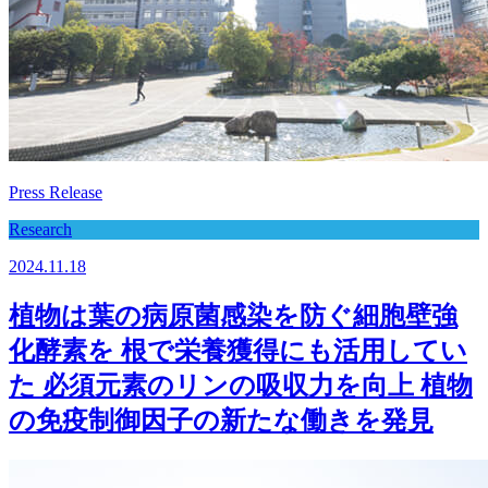
Press Release
Research
2024.11.18
植物は葉の病原菌感染を防ぐ細胞壁強
化酵素を 根で栄養獲得にも活用してい
た 必須元素のリンの吸収力を向上 植物
の免疫制御因子の新たな働きを発見