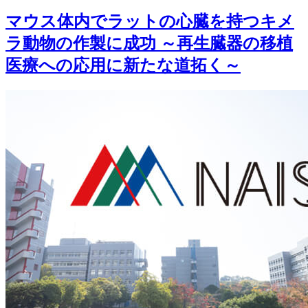
マウス体内でラットの心臓を持つキメ
ラ動物の作製に成功 ～再生臓器の移植
医療への応用に新たな道拓く～