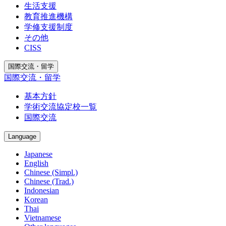
生活支援
教育推進機構
学修支援制度
その他
CISS
国際交流・留学
国際交流・留学
基本方針
学術交流協定校一覧
国際交流
Language
Japanese
English
Chinese (Simpl.)
Chinese (Trad.)
Indonesian
Korean
Thai
Vietnamese