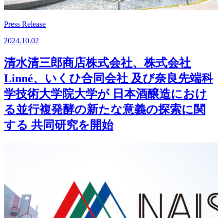
Press Release
2024.10.02
清水清三郎商店株式会社、株式会社
Linné、いくひ合同会社 及び奈良先端科
学技術大学院大学が 日本酒醸造におけ
る並行複発酵の新たな意義の探索に関
する 共同研究を開始