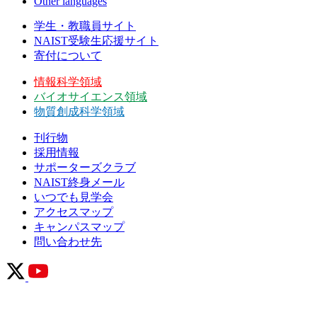
Other languages
学生・教職員サイト
NAIST受験生応援サイト
寄付について
情報科学領域
バイオサイエンス領域
物質創成科学領域
刊行物
採用情報
サポーターズクラブ
NAIST終身メール
いつでも見学会
アクセスマップ
キャンパスマップ
問い合わせ先