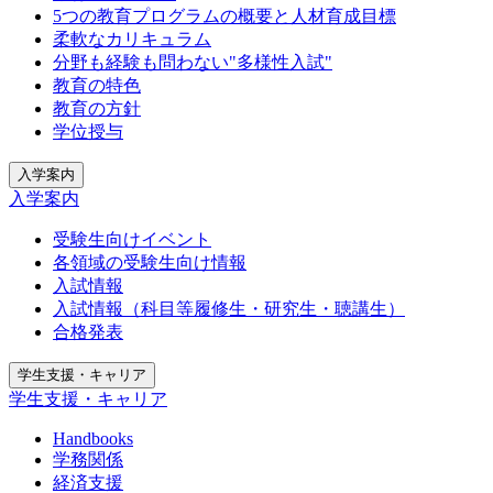
5つの教育プログラムの概要と人材育成目標
柔軟なカリキュラム
分野も経験も問わない"多様性入試"
教育の特色
教育の方針
学位授与
入学案内
入学案内
受験生向けイベント
各領域の受験生向け情報
入試情報
入試情報（科目等履修生・研究生・聴講生）
合格発表
学生支援・キャリア
学生支援・キャリア
Handbooks
学務関係
経済支援