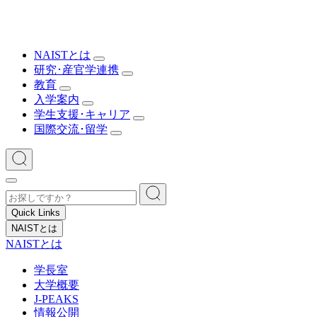
NAISTとは
研究･産官学連携
教育
入学案内
学生支援･キャリア
国際交流･留学
Quick Links
NAISTとは
NAISTとは
学長室
大学概要
J-PEAKS
情報公開